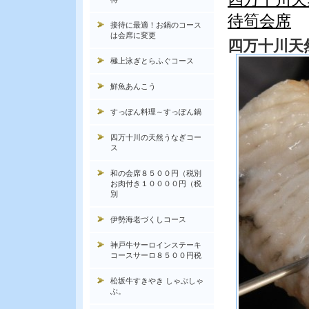
待筍会席
接待に最適！お鍋のコース
は会席に変更
四万十川天
極上泳ぎとらふぐコース
鮮魚あんこう
すっぽん料理～すっぽん鍋
四万十川の天然うなぎコー
ス
和の会席８５００円（税別
お肉付き１００００円（税
別
伊勢海老づくしコース
神戸牛サーロインステーキ
コースサーロ８５００円税
松坂牛すきやき しゃぶしゃ
ぶ。