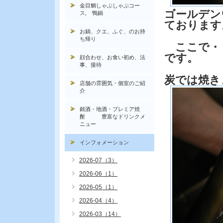
金目鯛しゃぶしゃぶコー
ゴールデン
ス, 鴨鍋
ております
お鍋、クエ、ふぐ、のお持
ち帰り
ここで・
です。
顔合わせ、お食い初め、法
事、接待
炭では焼き
店舗の雰囲気・個室のご紹
介
銘酒・地酒・プレミア焼
酎 豊富なドリンクメ
ニュー
インフォメーション
2026-07（3）
2026-06（1）
2026-05（1）
2026-04（4）
2026-03（14）