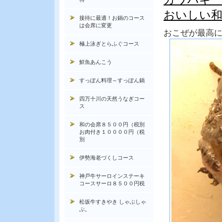
おいしい和
接待に最適！お鍋のコース
は会席に変更
おこぜが最高
極上泳ぎとらふぐコース
鮮魚あんこう
すっぽん料理～すっぽん鍋
四万十川の天然うなぎコー
ス
和の会席８５００円（税別
お肉付き１００００円（税
別
伊勢海老づくしコース
神戸牛サーロインステーキ
コースサーロ８５００円税
松坂牛すきやき しゃぶしゃ
ぶ。