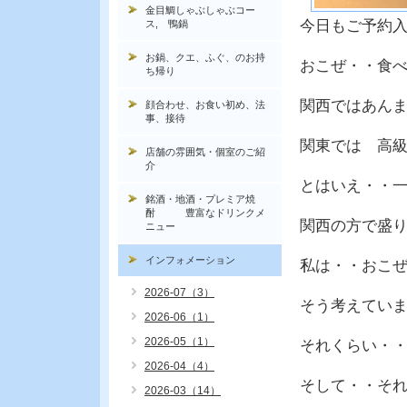
金目鯛しゃぶしゃぶコー
今日もご予約
ス, 鴨鍋
お鍋、クエ、ふぐ、のお持
おこぜ・・食
ち帰り
関西ではあん
顔合わせ、お食い初め、法
事、接待
関東では 高
店舗の雰囲気・個室のご紹
介
とはいえ・・
銘酒・地酒・プレミア焼
酎 豊富なドリンクメ
関西の方で盛
ニュー
インフォメーション
私は・・おこ
2026-07（3）
そう考えてい
2026-06（1）
2026-05（1）
それくらい・
2026-04（4）
そして・・そ
2026-03（14）