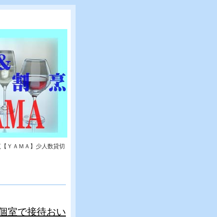
烹【ＹＡＭＡ】少人数貸切
個室で接待おい