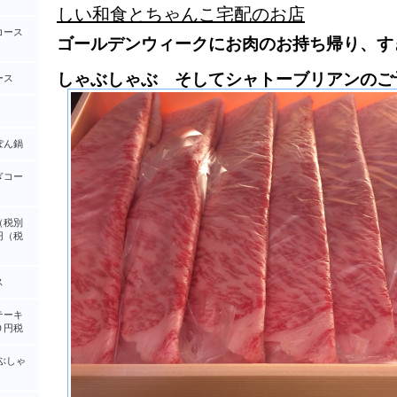
しい和食とちゃんこ宅配のお店
コース
ゴールデンウィークにお肉のお持ち帰り、す
しゃぶしゃぶ そしてシャトーブリアンのご
ース
ぽん鍋
ぎコー
（税別
円（税
ス
テーキ
０円税
ぶしゃ