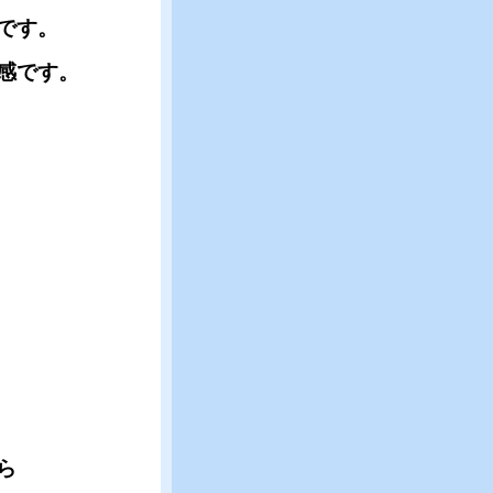
位です。
感です。
ら