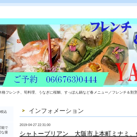
本格フレンチ、筍料理、うなぎに桜鯛、すっぽん鍋など春メニュー／フレンチ＆割
インフォメーション
0税込
2019-04-27 22:31:00
可能で
切な接
シャトーブリアン 大阪市上本町ミナミ、