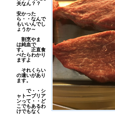
夫なん？？
安かった
ら・・なんで
もいいんでし
ょうか～
割烹やま
は純血で
す。 正直食
べたらわかり
ますよ
それくらい
の違いがあり
ます。
で・・シ
ャトーブリア
ンって・・ど
こでもあるわ
けでもなく