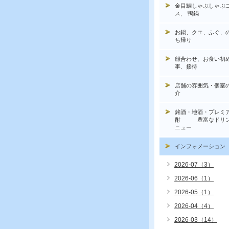
金目鯛しゃぶしゃぶ
ス, 鴨鍋
お鍋、クエ、ふぐ、
ち帰り
顔合わせ、お食い初
事、接待
店舗の雰囲気・個室
介
銘酒・地酒・プレミ
酎 豊富なドリン
ニュー
インフォメーション
2026-07（3）
2026-06（1）
2026-05（1）
2026-04（4）
2026-03（14）