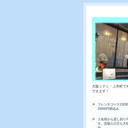
大阪ミナミ・上本町で
できます！
フレンチコース1320
33000円税込み
２名様から貸し切り
す。芸能人の方も大
待