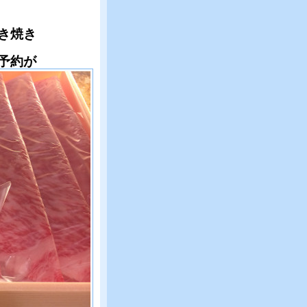
き焼き
予約が