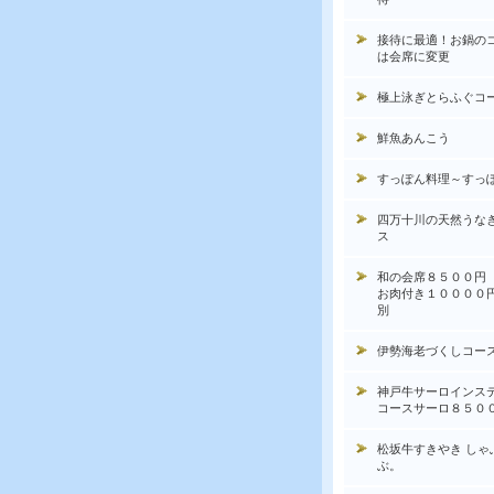
接待に最適！お鍋の
は会席に変更
極上泳ぎとらふぐコ
鮮魚あんこう
すっぽん料理～すっ
四万十川の天然うな
ス
和の会席８５００円
お肉付き１００００
別
伊勢海老づくしコー
神戸牛サーロインス
コースサーロ８５０
松坂牛すきやき しゃ
ぶ。