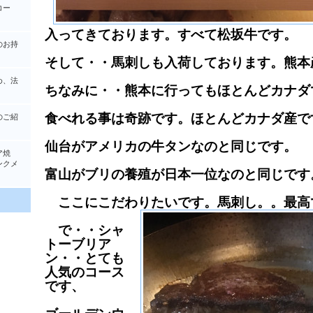
コー
入ってきております。すべて松坂牛です。
のお持
そして・・馬刺しも入荷しております。熊本
め、法
ちなみに・・熊本に行ってもほとんどカナダ
食べれる事は奇跡です。ほとんどカナダ産で
のご紹
仙台がアメリカの牛タンなのと同じです。
ア焼
クメ
富山がブリの養殖が日本一位なのと同じです
ここにこだわりたいです。馬刺し。。最高
で・・シャ
トーブリア
ン・・とても
人気のコース
です、