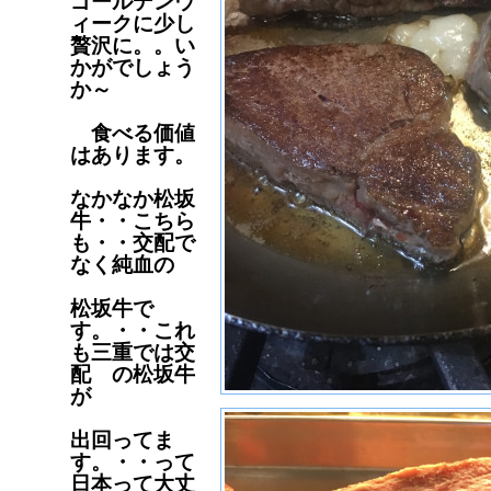
ゴールデンウ
ィークに少し
贅沢に。。い
かがでしょう
か～
食べる価値
はあります。
なかなか松坂
牛・・こちら
も・・交配で
なく純血の
松坂牛で
す。・・これ
も三重では交
配 の松坂牛
が
出回ってま
す。・・って
日本って大丈