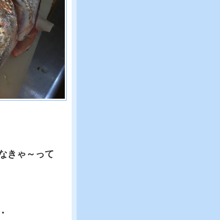
なきゃ～って
・