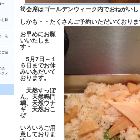
コー
筍会席はゴールデンウィーク内でおねがいし
のお持
しかも・・たくさんご予約いただいておりま
お早めにお願
め、法
いいたしま
す・
のご紹
5月7日～１
６日までお休
ア焼
みいあだいて
クメ
おります。
天然すっぽ
ん、天然鳴門
鯛、天然ウナ
ギ 天然おこ
ぜ
いろいろご用
意しておりま