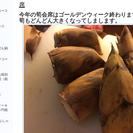
席
コース
今年の筍会席はゴールデンウィーク終わりま
筍もどんどん大きくなってしまします。
ース
ぽん鍋
ぎコー
（税別
円（税
ス
テーキ
０円税
ぶしゃ