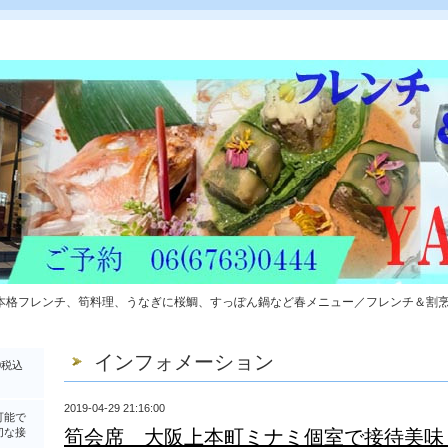
本格フレンチ、筍料理、うなぎに桜鯛、すっぽん鍋など春メニュー／フレンチ＆割
インフォメーション
0税込
2019-04-29 21:16:00
可能で
切な接
筍会席 大阪上本町ミナミ個室で接待美味