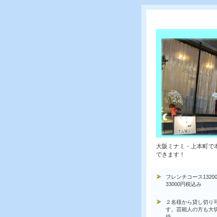
大阪ミナミ・上本町で
できます！
フレンチコース1320
33000円税込み
２名様から貸し切り
す。芸能人の方も大
待