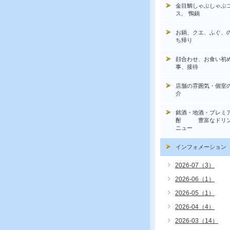
金目鯛しゃぶしゃぶ
ス, 鴨鍋
お鍋、クエ、ふぐ、
ち帰り
顔合わせ、お食い初
事、接待
店舗の雰囲気・個室
介
銘酒・地酒・プレミ
酎 豊富なドリン
ニュー
インフォメーション
2026-07（3）
2026-06（1）
2026-05（1）
2026-04（4）
2026-03（14）