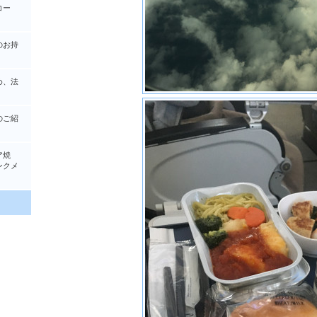
コー
のお持
め、法
のご紹
ア焼
クメ