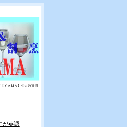
烹【ＹＡＭＡ】少人数貸切
すが英語