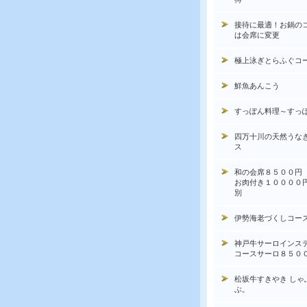
接待に最適！お鍋の
は会席に変更
極上泳ぎとらふぐコ
鮮魚あんこう
すっぽん料理～すっ
四万十川の天然うな
ス
和の会席８５００円
お肉付き１００００
別
伊勢海老づくしコー
神戸牛サーロインス
コースサーロ８５０
松坂牛すきやき しゃ
ぶ。