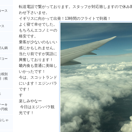
転送電話で繋がっております。スタッフが対応致しますので休み
コース
わせ下さいませ。
イギリスに向かって出発！13時間のフライトで到着！
よく寝て幸せでした。
ース
もちろんエコノミーの
格安です。
乗客が少ないのもいい
感じかもしれません。
ぽん鍋
当たり前ですが英語に
ぎコー
興奮しております！
畿内食も普通に美味し
いかったです！
（税別
今は、スコットランド
円（税
にいます！エジンバラ
です！
ス
す
楽しみやなー
テーキ
今日はエジンバラ観
０円税
光です！
ぶしゃ