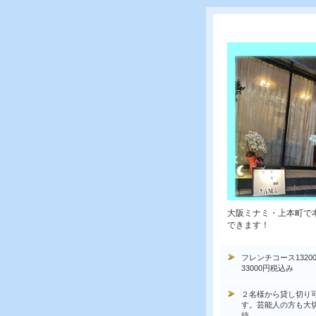
大阪ミナミ・上本町で
できます！
フレンチコース1320
33000円税込み
２名様から貸し切り
す。芸能人の方も大
待