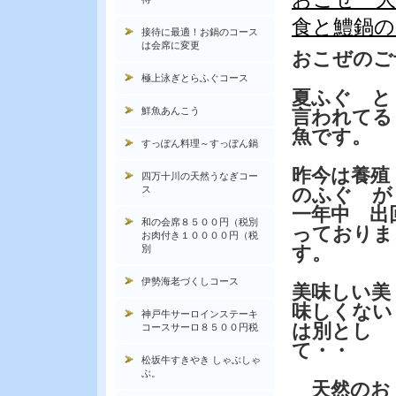
食と鱧鍋の
接待に最適！お鍋のコース
は会席に変更
おこぜのご
極上泳ぎとらふぐコース
夏ふぐ と
鮮魚あんこう
言われてる
魚です。
すっぽん料理～すっぽん鍋
昨今は養殖
四万十川の天然うなぎコー
ス
のふぐ が
一年中 出
和の会席８５００円（税別
っておりま
お肉付き１００００円（税
す。
別
伊勢海老づくしコース
美味しい美
味しくない
神戸牛サーロインステーキ
は別とし
コースサーロ８５００円税
て・・
松坂牛すきやき しゃぶしゃ
ぶ。
天然のお