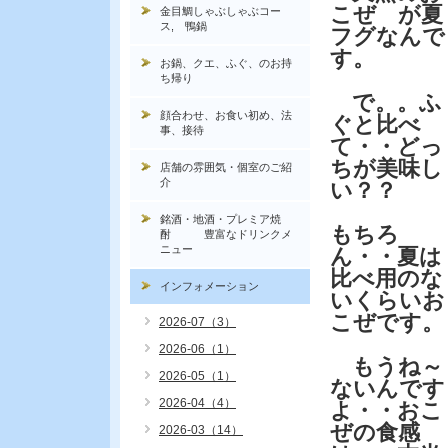
こぜ が夏
金目鯛しゃぶしゃぶコー
ス, 鴨鍋
フグなんで
す。
お鍋、クエ、ふぐ、のお持
ち帰り
で。。ふ
顔合わせ、お食い初め、法
ぐと比べ
事、接待
て・・どっ
ちが美味し
店舗の雰囲気・個室のご紹
介
い？？
銘酒・地酒・プレミア焼
もちろ
酎 豊富なドリンクメ
ニュー
ん・・夏は
比べ用のな
インフォメーション
いくらいお
こぜです。
2026-07（3）
2026-06（1）
もうね～
2026-05（1）
ないんです
2026-04（4）
よ・・おこ
ぜの食感
2026-03（14）