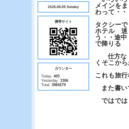
メインをま
2026.08.09 Sunday
わって・・
携帯サイト
タクシーで
ホテル 迷
う・・途中
で降りる
仕方な
くそこから
カウンター
これも旅行
Today:
405
Yesterday:
3306
Total:
3984279
また書い
ではでは