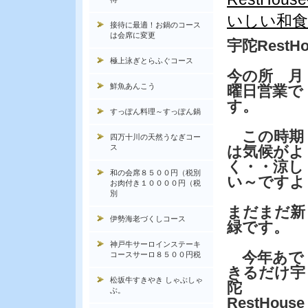
いしい和食
接待に最適！お鍋のコース
は会席に変更
宇陀Rest
極上泳ぎとらふぐコース
今の所 月
鮮魚あんこう
曜日営業で
す。
すっぽん料理～すっぽん鍋
この時期
四万十川の天然うなぎコー
ス
は気候がよ
く・・涼し
和の会席８５００円（税別
い～ですよ
お肉付き１００００円（税
別
まだまだ新
伊勢海老づくしコース
緑です。
神戸牛サーロインステーキ
今年あで
コースサーロ８５００円税
きるだけ宇
松坂牛すきやき しゃぶしゃ
陀
ぶ。
RestHouse