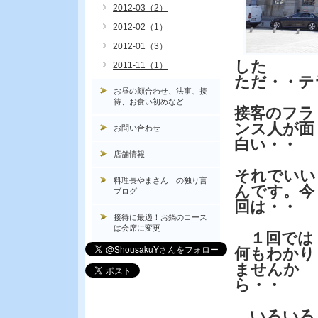
2012-03（2）
2012-02（1）
2012-01（3）
した
2011-11（1）
ただ・・テ
お昼の顔合わせ、法事、接
待、お食い初めなど
接客のフラ
ンス人が面
お問い合わせ
白い・・
店舗情報
それでいい
料理長やまさん の独り言
んです。今
ブログ
回は・・
接待に最適！お鍋のコース
は会席に変更
１回では
何もわかり
ませんか
ら・・
いろいろ