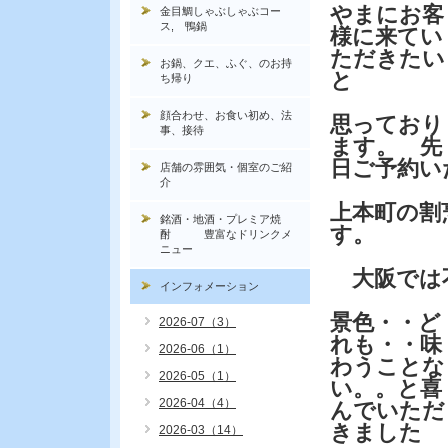
やまにお客
金目鯛しゃぶしゃぶコー
ス, 鴨鍋
様に来てい
ただきたい
お鍋、クエ、ふぐ、のお持
と
ち帰り
顔合わせ、お食い初め、法
思っており
事、接待
ます。 先
日ご予約い
店舗の雰囲気・個室のご紹
介
上本町の割
銘酒・地酒・プレミア焼
す。
酎 豊富なドリンクメ
ニュー
大阪では不
インフォメーション
景色・・ど
2026-07（3）
れも・・味
2026-06（1）
わうことな
2026-05（1）
い。。と喜
2026-04（4）
んでいただ
きました
2026-03（14）