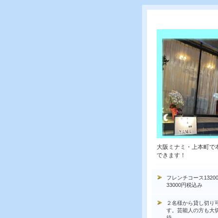
大阪ミナミ・上本町で
できます！
フレンチコース1320
33000円税込み
２名様から貸し切り
す。芸能人の方も大
待