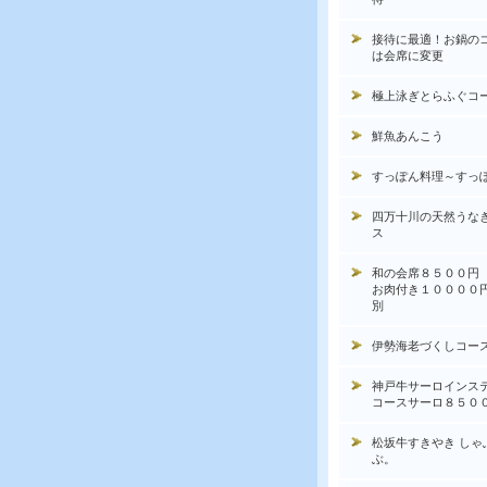
接待に最適！お鍋の
は会席に変更
極上泳ぎとらふぐコ
鮮魚あんこう
すっぽん料理～すっ
四万十川の天然うな
ス
和の会席８５００円
お肉付き１００００
別
伊勢海老づくしコー
神戸牛サーロインス
コースサーロ８５０
松坂牛すきやき しゃ
ぶ。