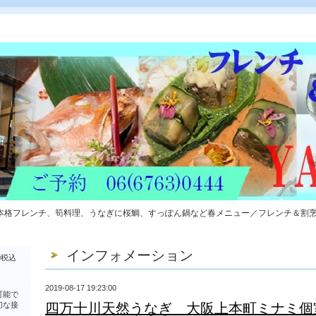
本格フレンチ、筍料理、うなぎに桜鯛、すっぽん鍋など春メニュー／フレンチ＆割
インフォメーション
0税込
2019-08-17 19:23:00
可能で
切な接
四万十川天然うなぎ 大阪上本町ミナミ個