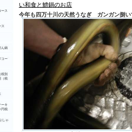
い和食と鱧鍋のお店
コース
今年も四万十川の天然うなぎ ガンガン捌い
ース
ぽん鍋
ぎコー
（税別
円（税
ス
テーキ
０円税
ぶしゃ