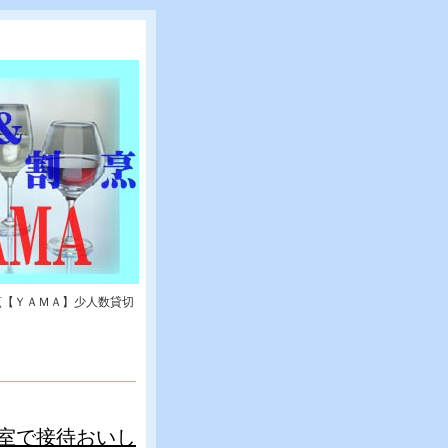
烹【ＹＡＭＡ】少人数貸切
室で接待おいし