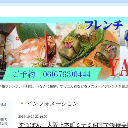
本格フレンチ、筍料理、うなぎに桜鯛、すっぽん鍋など春メニュー／フレンチ＆割
インフォメーション
0税込
2019-10-14 22:14:00
可能で
切な接
すつぽん 大阪上本町ミナミ個室で接待美