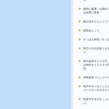
接待に最適！お鍋の
は会席に変更
極上泳ぎとらふぐコ
鮮魚あんこう
すっぽん料理～すっ
四万十川の天然うな
ス
和の会席８５００円
お肉付き１００００
別
伊勢海老づくしコー
神戸牛サーロインス
コースサーロ８５０
松坂牛すきやき しゃ
ぶ。