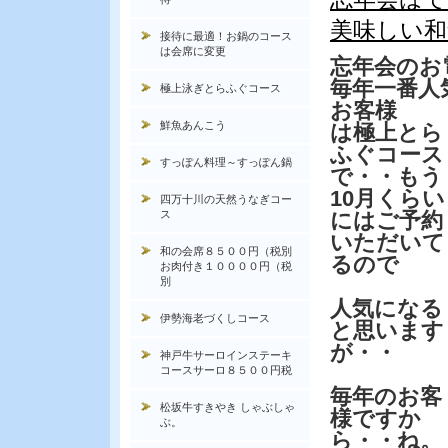
美味しい和
接待に最適！お鍋のコース
は会席に変更
忘年会のお
毎年一番人
極上泳ぎとらふぐコース
お客様
鮮魚あんこう
は極上とら
ふぐコース
すっぽん料理～すっぽん鍋
で・・もう
10月くらい
四万十川の天然うなぎコー
ス
にはご予約
いただいて
和の会席８５００円（税別
るので
お肉付き１００００円（税
別
人気になる
伊勢海老づくしコース
と思います
が・・
神戸牛サーロインステーキ
コースサーロ８５００円税
毎年のお客
松坂牛すきやき しゃぶしゃ
様ですか
ぶ。
ら・・ね。