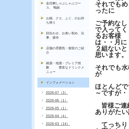
それでもめ
金目鯛しゃぶしゃぶコー
ス, 鴨鍋
ったに
お鍋、クエ、ふぐ、のお持
ご予約なし
ち帰り
で入ってく
顔合わせ、お食い初め、法
るお客様
事、接待
は・・月に
２組ないと
店舗の雰囲気・個室のご紹
介
思います。
銘酒・地酒・プレミア焼
それでも水
酎 豊富なドリンクメ
ニュー
が
インフォメーション
ほとんどで
～ですが・
2026-07（3）
2026-06（1）
皆様ご連
2026-05（1）
ありがたい
2026-04（4）
てっちり
2026-03（14）