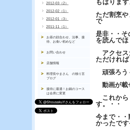
もはります
2012-03（2）
2012-02（1）
ただ割烹や
2012-01（3）
で
2011-11（1）
是非・・そ
お昼の顔合わせ、法事、接
を読んでほ
待、お食い初めなど
アクセス
お問い合わせ
ただければ
店舗情報
頑張ろう
料理長やまさん の独り言
ブログ
動画が載
接待に最適！お鍋のコース
は会席に変更
これから５
す。・・
今まで・・
かったです