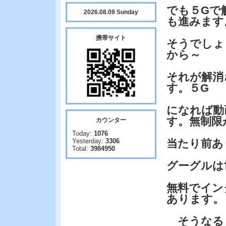
でも５Gで
2026.08.09 Sunday
も進みます
携帯サイト
そうでしょ
から～
それが解消
す。５G
になれば動
す。無制限
カウンター
Today:
1076
Yesterday:
3306
当たり前あ
Total:
3984950
グーグルは
無料でイン
あります。
そうなる