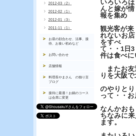
いろいろほ
2012-03（2）
んと嫁が情
2012-02（1）
報を集め
2012-01（3）
観光客が来
2011-11（1）
れないお店
お昼の顔合わせ、法事、接
をすべ
待、お食い初めなど
て・・1日3
件は食べに
お問い合わせ
店舗情報
またお友
りを大阪で
料理長やまさん の独り言
ブログ
のやりとり
接待に最適！お鍋のコース
って・・お
は会席に変更
なんかおも
ちなみに来
ます。
またいろい