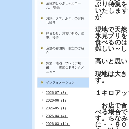
ぶり特集を
金目鯛しゃぶしゃぶコー
ス, 鴨鍋
いたします
が
お鍋、クエ、ふぐ、のお持
ち帰り
現地で天然
顔合わせ、お食い初め、法
氷見ブリを
事、接待
食べるのは
難しい～し
店舗の雰囲気・個室のご紹
介
高いと思い
銘酒・地酒・プレミア焼
酎 豊富なドリンクメ
ニュー
現地は大き
す。
インフォメーション
１キロアッ
2026-07（3）
2026-06（1）
お店で食
2026-05（1）
べる場合で
2026-04（4）
す。ちなみ
に・・９０
2026-03（14）