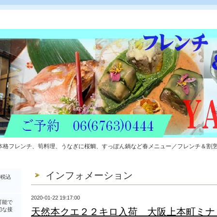
本格フレンチ、筍料理、うなぎに桜鯛、すっぽん鍋など春メニュー／フレンチ＆割
インフォメーション
0税込
2020-01-22 19:17:00
可能で
切な接
天然本クエ２２キロ入荷 大阪上本町ミナ