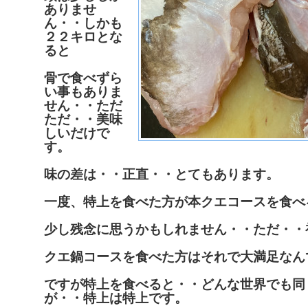
ありませ
ん・・しかも
２２キロとな
ると
骨で食べずら
い事もありま
せん・・ただ
ただ・・美味
しいだけで
す。
味の差は・・正直・・とてもあります。
一度、特上を食べた方が本クエコースを食べ
少し残念に思うかもしれません・・ただ・・
クエ鍋コースを食べた方はそれで大満足なん
ですが特上を食べると・・どんな世界でも同
が・・特上は特上です。