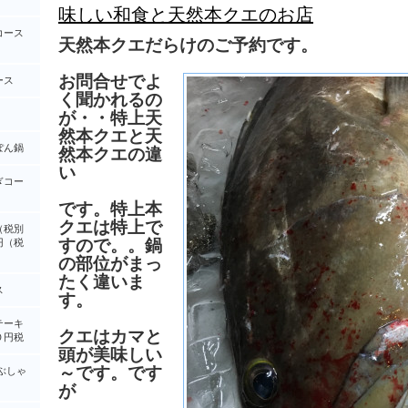
味しい和食と天然本クエのお店
コース
天然本クエだらけのご予約です。
お問合せでよ
ース
く聞かれるの
が・・特上天
然本クエと天
ぽん鍋
然本クエの違
い
ぎコー
です。特上本
クエは特上で
（税別
すので。。鍋
円（税
の部位がまっ
たく違いま
ス
す。
テーキ
クエはカマと
０円税
頭が美味しい
～です。です
ぶしゃ
が