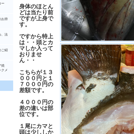
コー
身体のほとん
どは当たり前
ですが上身で
のお持
す。
め、法
ですから特上
は・・頭とカ
マしか入って
のご紹
おりませ
ん・・
ア焼
クメ
こちらが１３
０００円と１
７０００円の
差額です。
４０００円の
差の違いは部
位です。
１尾にカマと
頭は少ししか