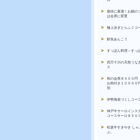
接待に最適！お鍋の
は会席に変更
極上泳ぎとらふぐコ
鮮魚あんこう
すっぽん料理～すっ
四万十川の天然うな
ス
和の会席８５００円
お肉付き１００００
別
伊勢海老づくしコー
神戸牛サーロインス
コースサーロ８５０
松坂牛すきやき しゃ
ぶ。