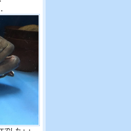
・
エでした・・