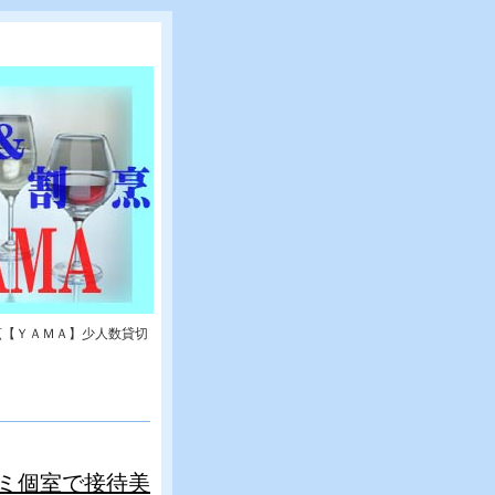
烹【ＹＡＭＡ】少人数貸切
ミ個室で接待美