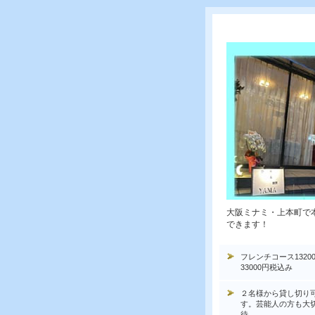
大阪ミナミ・上本町で
できます！
フレンチコース1320
33000円税込み
２名様から貸し切り
す。芸能人の方も大
待