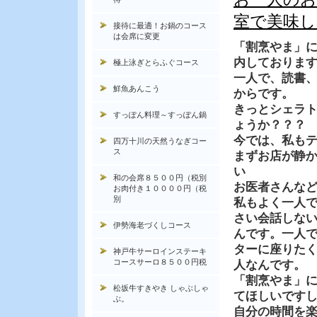
室で美味し
接待に最適！お鍋のコース
は会席に変更
「割烹やま」
内しておりま
極上泳ぎとらふぐコース
一人で、読書
鮮魚あんこう
からです。
きっとシェラ
すっぽん料理～すっぽん鍋
ょうか？？？
今では、私も
四万十川の天然うなぎコー
ス
まずお店が静
い
和の会席８５００円（税別
お医者さんな
お肉付き１００００円（税
別
私もよく一人
さい会話しな
伊勢海老づくしコース
んです。一人
ターに座りた
神戸牛サーロインステーキ
コースサーロ８５００円税
人なんです。
「割烹やま」
松坂牛すきやき しゃぶしゃ
てほしいです
ぶ。
自分の時間を