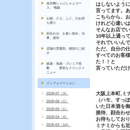
金目鯛しゃぶしゃぶコー
はしないよう
ス, 鴨鍋
言ってます。
こちらから、
お鍋、クエ、ふぐ、のお持
けれど心遣い
ち帰り
そんなお店で
顔合わせ、お食い初め、法
10年以上通っ
事、接待
それでいいん
ただ、自分の
店舗の雰囲気・個室のご紹
介
すべてのお客
た！！と
銘酒・地酒・プレミア焼
言っていただ
酎 豊富なドリンクメ
ニュー
インフォメーション
大阪上本町,ミ
2026-07（3）
（ハモ、すっ
2026-06（1）
いた日本酒を
2026-05（1）
接待、顔合わ
2026-04（4）
お待ちしてお
2026-03（14）
ミナミからも