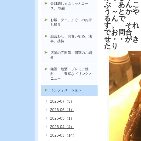
ぶ あんこ
金目鯛しゃぶしゃぶコー
ス, 鴨鍋
う～とかや
るんで
お鍋、クエ、ふぐ、のお持
す。 それ
ち帰り
でお問合
顔合わせ、お食い初め、法
せ・・がき
事、接待
たり
店舗の雰囲気・個室のご紹
介
銘酒・地酒・プレミア焼
酎 豊富なドリンクメ
ニュー
インフォメーション
2026-07（3）
2026-06（1）
2026-05（1）
2026-04（4）
2026-03（14）