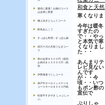
和食と天然
接待に最適！お鍋のコース
は会席に変更
寒くなりま
極上泳ぎとらふぐコース
今年は暖冬
鮮魚あんこう
すぎたの
で・・やっ
すっぽん料理～すっぽん鍋
と本気で寒
くなりまし
四万十川の天然うなぎコー
ス
た・・
和の会席８５００円（税別
あんまりテ
お肉付き１００００円（税
レビ見ない
別
んです
伊勢海老づくしコース
が・・今
頃・・いつ
神戸牛サーロインステーキ
もポン酢の
コースサーロ８５００円税
宣伝で
松坂牛すきやき しゃぶしゃ
ぶ。
ぶりしゃ