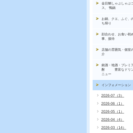
金目鯛しゃぶしゃぶ
ス, 鴨鍋
お鍋、クエ、ふぐ、
ち帰り
顔合わせ、お食い初
事、接待
店舗の雰囲気・個室
介
銘酒・地酒・プレミ
酎 豊富なドリン
ニュー
インフォメーション
2026-07（3）
2026-06（1）
2026-05（1）
2026-04（4）
2026-03（14）