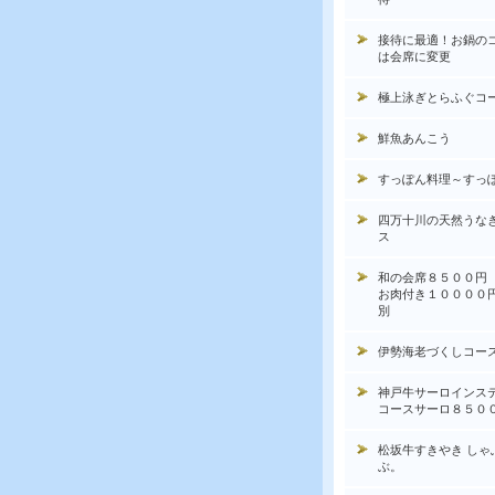
接待に最適！お鍋の
は会席に変更
極上泳ぎとらふぐコ
鮮魚あんこう
すっぽん料理～すっ
四万十川の天然うな
ス
和の会席８５００円
お肉付き１００００
別
伊勢海老づくしコー
神戸牛サーロインス
コースサーロ８５０
松坂牛すきやき しゃ
ぶ。