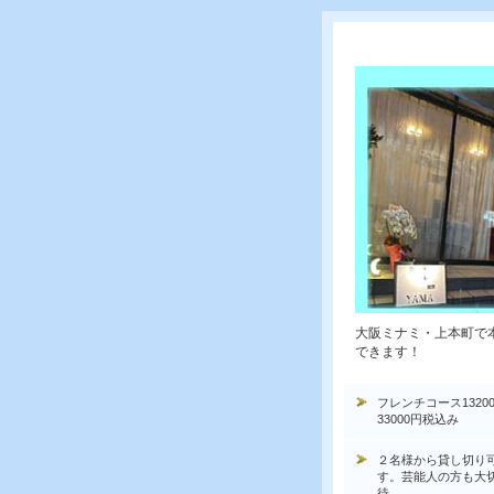
大阪ミナミ・上本町で
できます！
フレンチコース1320
33000円税込み
２名様から貸し切り
す。芸能人の方も大
待