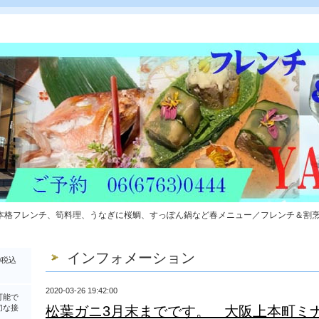
本格フレンチ、筍料理、うなぎに桜鯛、すっぽん鍋など春メニュー／フレンチ＆割
インフォメーション
0税込
2020-03-26 19:42:00
可能で
切な接
松葉ガニ3月末までです。 大阪上本町ミ