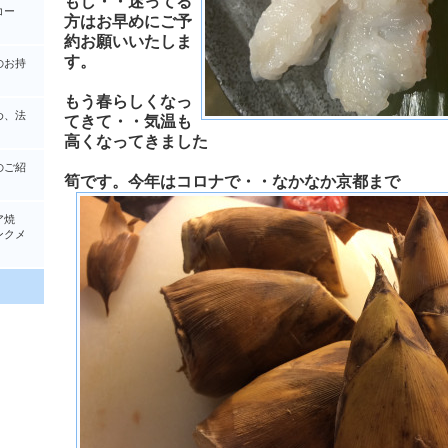
もし・・迷ってる
コー
方はお早めにご予
約お願いいたしま
す。
のお持
もう春らしくなっ
め、法
てきて・・気温も
高くなってきました
のご紹
筍です。今年はコロナで・・なかなか京都まで
ア焼
クメ