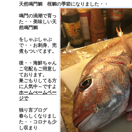
天然鳴門鯛 桜鯛の季節になりました・・
鳴門の渦潮で育っ
た・・美味しい天
然鳴門鯛
をしゃぶしゃぶ
で・・お刺身、兜
煮もついてます。
後・・海鮮ちゃん
こ宅配もご用意し
ております。
巣ごもりしてる方
に人気中～ですよ
ホームぺームペー
ジで
独り言ブログ
春らしくなりまし
た・・コロナも少
し収まり