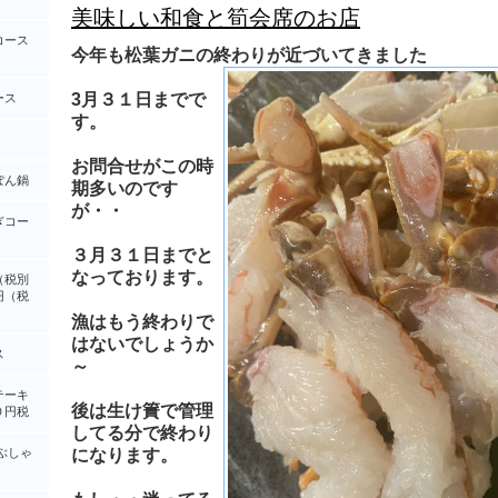
美味しい和食と筍会席のお店
コース
今年も松葉ガニの終わりが近づいてきました
3月３１日までで
ース
す。
お問合せがこの時
ぽん鍋
期多いのです
が・・
ぎコー
３月３１日までと
なっております。
（税別
円（税
漁はもう終わりで
はないでしょうか
ス
～
テーキ
後は生け簀で管理
０円税
してる分で終わり
ぶしゃ
になります。