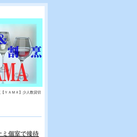
烹【ＹＡＭＡ】少人数貸切
ナミ個室で接待