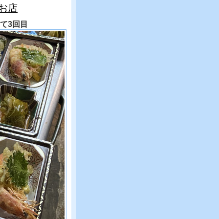
お店
て3回目