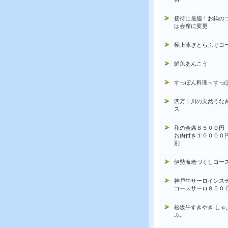
接待に最適！お鍋の
は会席に変更
極上泳ぎとらふぐコ
鮮魚あんこう
すっぽん料理～すっ
四万十川の天然うな
ス
和の会席８５００円
お肉付き１００００
別
伊勢海老づくしコー
神戸牛サーロインス
コースサーロ８５０
松坂牛すきやき しゃ
ぶ。