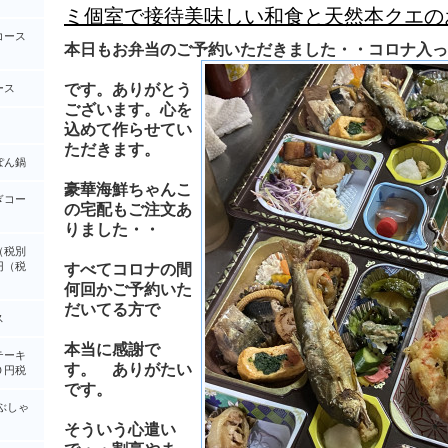
ミ個室で接待美味しい和食と天然本クエの
コース
本日もお弁当のご予約いただきました・・コロナ入っ
です。ありがとう
ース
ございます。心を
込めて作らせてい
ただきます。
ぽん鍋
豪華海鮮ちゃんこ
ぎコー
の宅配もご注文あ
りました・・
（税別
円（税
すべてコロナの間
何回かご予約いた
だいてる方で
ス
本当に感謝で
テーキ
す。 ありがたい
０円税
です。
ぶしゃ
そういう心遣い