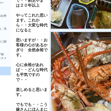
で・・割烹やま
コー
は２０年以上
やってこれた思い
のお持
ます。これか
ら・・大変な時代
め、法
になると
思いますが・・お
のご紹
客様の心があるか
ぎり 全然余裕で
ア焼
す。
クメ
心に余裕があれ
ば・・どんな時代
も平気ですの
で・・
楽しめると思いま
す。
でもでも・・こう
嫁さんにほんまに