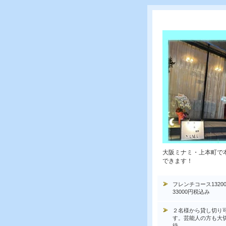
大阪ミナミ・上本町で
できます！
フレンチコース1320
33000円税込み
２名様から貸し切り
す。芸能人の方も大
待