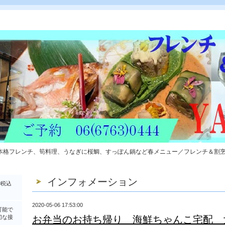
本格フレンチ、筍料理、うなぎに桜鯛、すっぽん鍋など春メニュー／フレンチ＆割
インフォメーション
0税込
2020-05-06 17:53:00
可能で
切な接
お弁当のお持ち帰り 海鮮ちゃんこ宅配 