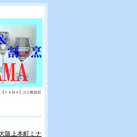
烹【ＹＡＭＡ】少人数貸切
大阪上本町ミナ