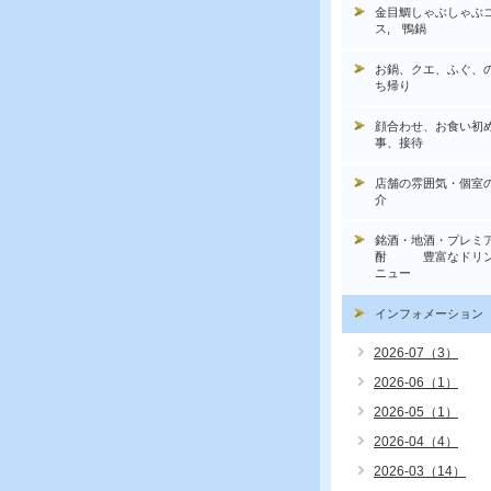
金目鯛しゃぶしゃぶ
ス, 鴨鍋
お鍋、クエ、ふぐ、
ち帰り
顔合わせ、お食い初
事、接待
店舗の雰囲気・個室
介
銘酒・地酒・プレミ
酎 豊富なドリン
ニュー
インフォメーション
2026-07（3）
2026-06（1）
2026-05（1）
2026-04（4）
2026-03（14）