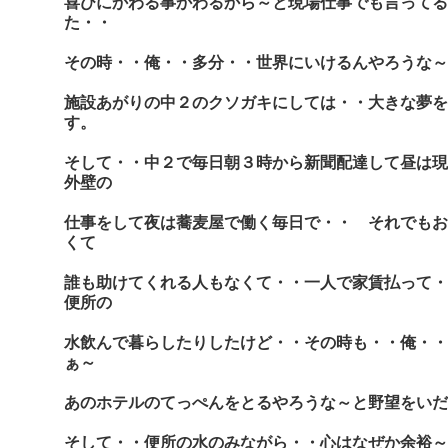
喜びにかわる事かわるから～と現場仕事でも言ってる
た・・
その時・・俺・・多分・・世界にいけるんやろうな～
施設あがりの中２のクソガキにしては・・大きな夢を
す。
そして・・中２で毎日朝３時から新聞配達して昼は現
外壁の
仕事をして夜は蕎麦屋で働く毎日で・・ それでもお
くて
誰も助けてくれる人もなくて・・一人で家賃払って・
便所の
水飲んで暮らしたりしたけど・・その時も・・俺・・
ぁ～
あのホテルのてっぺんをとるやろうな～と野望をいだ
そして・・便所の水のみながら・・心はなぜか余裕～