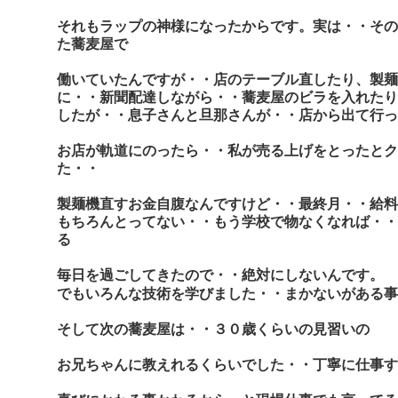
それもラップの神様になったからです。実は・・その
た蕎麦屋で
働いていたんですが・・店のテーブル直したり、製麺
に・・新聞配達しながら・・蕎麦屋の
ビラ
を入れたり
したが・・息子さんと旦那さんが・・店から出て行っ
お店が軌道にのったら・・私が売る上げをとったとク
た・・
製麺機直すお金自腹なんですけど・・最終月・・給料
もちろんとってない・・もう学校で物なくなれば・・
る
毎日を過ごしてきたので・・絶対にしないんです。
でもいろんな技術を学びました・・まかないがある事
そして次の蕎麦屋は・・３０歳くらいの見習いの
お兄ちゃんに教えれるくらいでした・・丁寧に仕事す