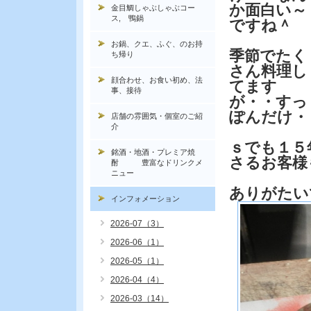
か面白い～
金目鯛しゃぶしゃぶコー
ス, 鴨鍋
ですね＾
お鍋、クエ、ふぐ、のお持
季節でたく
ち帰り
さん料理し
顔合わせ、お食い初め、法
てます
事、接待
が・・すっ
ぽんだけ・
店舗の雰囲気・個室のご紹
介
ｓでも１５
銘酒・地酒・プレミア焼
さるお客様
酎 豊富なドリンクメ
ニュー
ありがたい
インフォメーション
2026-07（3）
2026-06（1）
2026-05（1）
2026-04（4）
2026-03（14）