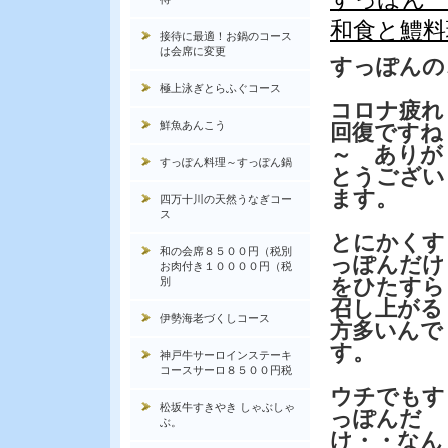
和食と鱧料
接待に最適！お鍋のコース
は会席に変更
すっぽんの
極上泳ぎとらふぐコース
コロナ疲れ
鮮魚あんこう
回復ですね
～ ありが
すっぽん料理～すっぽん鍋
とうござい
ます。
四万十川の天然うなぎコー
ス
とにかくす
和の会席８５００円（税別
っぽんだけ
お肉付き１００００円（税
をひたすら
別
召し上がる
伊勢海老づくしコース
方多いんで
す。
神戸牛サーロインステーキ
コースサーロ８５００円税
ウチでもす
松坂牛すきやき しゃぶしゃ
っぽんだ
ぶ。
け・・なん