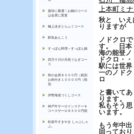
上本町ミ
接待に最適！お鍋のコース
は会席に変更
秋と いえ
りますが
極上泳ぎとらふぐコース
鮮魚あんこう
ノドクロで
す。 日本
すっぽん料理～すっぽん鍋
海の能登ノ
ドクロ・・
四万十川の天然うなぎコー
ス
駅には世界
一のノドク
和の会席８５００円（税別
ロ
お肉付き１００００円（税
別
と書いてあ
伊勢海老づくしコース
ります。
私もそう思
神戸牛サーロインステーキ
います。
コースサーロ８５００円税
松坂牛すきやき しゃぶしゃ
もう年中出
ぶ。
回っており