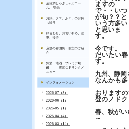
ますの
金目鯛しゃぶしゃぶコー
ス, 鴨鍋
で・・いつ
が旬？？と
お鍋、クエ、ふぐ、のお持
いう方多い
ち帰り
と思いま
顔合わせ、お食い初め、法
す。
事、接待
今です。
店舗の雰囲気・個室のご紹
介
だいたい春
す。
銘酒・地酒・プレミア焼
酎 豊富なドリンクメ
ニュー
九州、静岡
なんかも多
インフォメーション
おりますの
2026-07（3）
登のノドク
2026-06（1）
2026-05（1）
春、秋がい
2026-04（4）
～
2026-03（14）