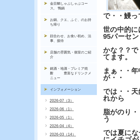
金目鯛しゃぶしゃぶコー
ス, 鴨鍋
で・・鰻っ
お鍋、クエ、ふぐ、のお持
ち帰り
世の中的に
95パーセ
顔合わせ、お食い初め、法
事、接待
かな？？で
店舗の雰囲気・個室のご紹
てます。
介
銘酒・地酒・プレミア焼
まぁ・・年
酎 豊富なドリンクメ
が・・
ニュー
インフォメーション
では・・天
れから
2026-07（3）
2026-06（1）
脂がのり・
う
2026-05（1）
2026-04（4）
では夏にな
2026-03（14）
にイチゴが