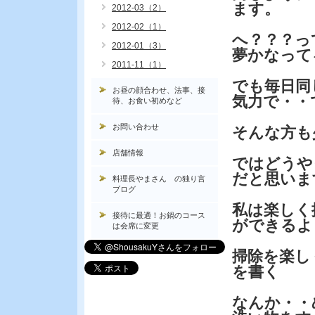
ます。
2012-03（2）
2012-02（1）
へ？？？っ
2012-01（3）
夢かなって
2011-11（1）
でも毎日同
お昼の顔合わせ、法事、接
気力で・・
待、お食い初めなど
お問い合わせ
そんな方も
店舗情報
ではどうや
だと思いま
料理長やまさん の独り言
ブログ
私は楽しく
接待に最適！お鍋のコース
ができるよ
は会席に変更
掃除を楽し
を書く
なんか・・