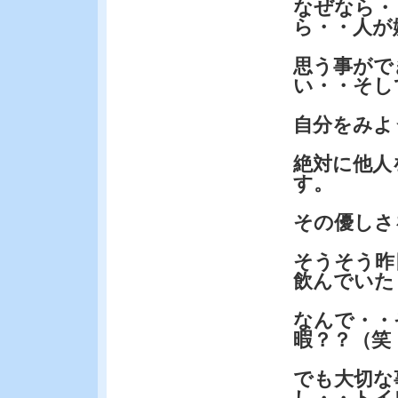
なぜなら・
ら・・人が
思う事がで
い・・そし
自分をみよ
絶対に他人
す。
その優しさ
そうそう昨
飲んでいた
なんで・・
暇？？（笑
でも大切な