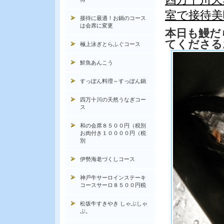
室で接待美
接待に最適！お鍋のコース
は会席に変更
本日も鰻だ
てくださる
極上泳ぎとらふぐコース
鮮魚あんこう
すっぽん料理～すっぽん鍋
四万十川の天然うなぎコー
ス
和の会席８５００円（税別
お肉付き１００００円（税
別
伊勢海老づくしコース
神戸牛サーロインステーキ
コースサーロ８５００円税
松坂牛すきやき しゃぶしゃ
ぶ。