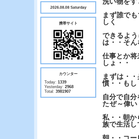
洗い物をす
2026.08.08 Saturday
まず誰でも
しく
携帯サイト
できるよう
は・・そん
仕事とか将
しょ・・
カウンター
まずは・・
慣・・もし
Today:
1339
Yesterday:
2968
Total:
3981907
自分で自分
たぜ～偉い
私・・朝か
族で生活し
朝・・コー