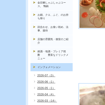
金目鯛しゃぶしゃぶコー
ス, 鴨鍋
お鍋、クエ、ふぐ、のお持
ち帰り
顔合わせ、お食い初め、法
事、接待
店舗の雰囲気・個室のご紹
介
銘酒・地酒・プレミア焼
酎 豊富なドリンクメ
ニュー
インフォメーション
2026-07（3）
2026-06（1）
2026-05（1）
2026-04（4）
2026-03（14）