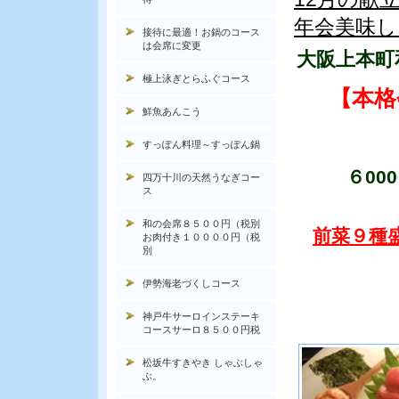
年会美味
接待に最適！お鍋のコース
は会席に変更
大阪上本町
極上泳ぎとらふぐコース
【本格
鮮魚あんこう
すっぽん料理～すっぽん鍋
６0
四万十川の天然うなぎコー
ス
和の会席８５００円（税別
前菜９種
お肉付き１００００円（税
別
伊勢海老づくしコース
神戸牛サーロインステーキ
コースサーロ８５００円税
松坂牛すきやき しゃぶしゃ
ぶ。