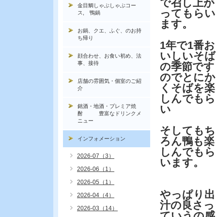
で召し上が
金目鯛しゃぶしゃぶコー
ってもらい
ス, 鴨鍋
ます。
お鍋、クエ、ふぐ、のお持
ち帰り
1年で1番お
いしいそば
顔合わせ、お食い初め、法
事、接待
の季節です
のでとにか
店舗の雰囲気・個室のご紹
くそばを楽
介
しんでもら
銘酒・地酒・プレミア焼
い
酎 豊富なドリンクメ
ニュー
そしてもち
ろん鴨も楽
インフォメーション
しんでもら
2026-07（3）
います。
2026-06（1）
2026-05（1）
やっぱり出
2026-04（4）
汁の良さっ
2026-03（14）
ていうの感