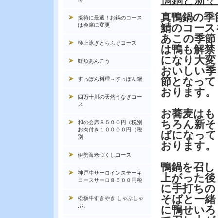
真鴨鍋の季
接待に最適！お鍋のコース
は会席に変更
鯖のコース
あ
この季節
極上泳ぎとらふぐコース
は鴨も解禁
になり大変
鮮魚あんこう
おいしい季
節となって
すっぽん料理～すっぽん鍋
おります。
四万十川の天然うなぎコー
ス
お蕎麦はも
ちろん新そ
和の会席８５００円（税別
お肉付き１００００円（税
ばになって
別
おります。
伊勢海老づくしコース
鴨鍋を召し
神戸牛サーロインステーキ
上がった後
コースサーロ８５００円税
に手打ちの
そばと一緒
松坂牛すきやき しゃぶしゃ
ぶ。
に鴨せいろ