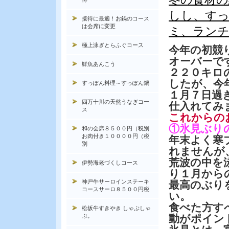
しし、す
接待に最適！お鍋のコース
は会席に変更
ミ、ランチ
極上泳ぎとらふぐコース
今年の初競
オーバーで
鮮魚あんこう
２２０キロ
したが、今
すっぽん料理～すっぽん鍋
１月７日過
四万十川の天然うなぎコー
仕入れてみ
ス
これからの
①氷見ぶり
和の会席８５００円（税別
お肉付き１００００円（税
年末よく寒
別
れませんが
荒波の中を
伊勢海老づくしコース
り１月から
神戸牛サーロインステーキ
最高のぶり
コースサーロ８５００円税
い。
食べた方す
松坂牛すきやき しゃぶしゃ
ぶ。
動がポイン