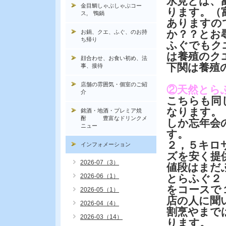
氷見とは、
金目鯛しゃぶしゃぶコー
ります。（
ス, 鴨鍋
ありますの
か？？とお
お鍋、クエ、ふぐ、のお持
ち帰り
ふぐでもク
は養殖のク
顔合わせ、お食い初め、法
下関は養殖
事、接待
店舗の雰囲気・個室のご紹
②天然とら
介
こちらも同
なります。
銘酒・地酒・プレミア焼
酎 豊富なドリンクメ
しか忘年会
ニュー
す。
２，５キロ
インフォメーション
ズを安く提
2026-07（3）
値段はまだ
2026-06（1）
とらふぐ２
をコースで
2026-05（1）
店の人に聞
2026-04（4）
割烹やまで
2026-03（14）
ります。