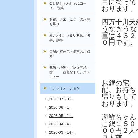
目になって
金目鯛しゃぶしゃぶコー
おります。
ス, 鴨鍋
お鍋、クエ、ふぐ、のお持
四万十川天
ち帰り
うなぎうな
重は４３２
顔合わせ、お食い初め、法
事、接待
０円です。
店舗の雰囲気・個室のご紹
介
銘酒・地酒・プレミア焼
酎 豊富なドリンクメ
ニュー
お鍋の宅
配、お持ち
インフォメーション
帰りもして
2026-07（3）
おります。
2026-06（1）
海鮮ちゃん
2026-05（1）
こ鍋１８０
2026-04（4）
００円２人
2026-03（14）
３人前