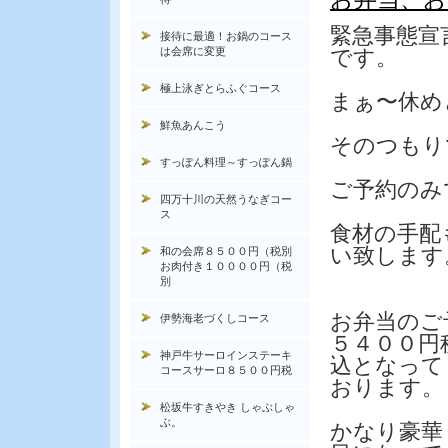
緊急事態宣
接待に最適！お鍋のコース
は会席に変更
です。
極上泳ぎとらふぐコース
まぁ〜休め
鮮魚あんこう
そのつもり
すっぽん料理～すっぽん鍋
ご予約のみ
四万十川の天然うなぎコー
ス
食材の手配
い致します
和の会席８５００円（税別
お肉付き１００００円（税
別
お弁当のご
伊勢海老づくしコース
５４００円
神戸牛サーロインステーキ
込となって
コースサーロ８５００円税
おります。
松坂牛すきやき しゃぶしゃ
ぶ。
かなり豪華