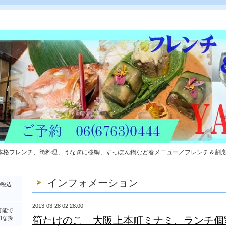
本格フレンチ、筍料理、うなぎに桜鯛、すっぽん鍋など春メニュー／フレンチ＆割
インフォメーション
0税込
2013-03-28 02:28:00
可能で
切な接
筍たけのこ 大阪上本町ミナミ、ランチ個