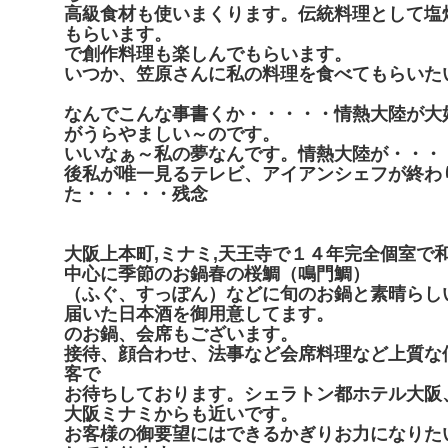
高級食材も使いまくります。伝統料理として塩
もらいます。
で創作料理も楽しんでもらいます。
いつか、笠原さんに私の料理を食べてもらいた
なんでこんな事書くか・・・・・情熱大陸が大
がうらやましい～のです。
いいなぁ～私の夢なんです。情熱大陸が・・・
後私が唯一見るテレビ、アイアンシェフが終わ
た・・・・・残念
大阪上本町,ミナミ,天王寺で１４年完全個室で
中心に季節のお鍋春の桜鯛（鳴門鯛）
（ふぐ、すっぽん）などに旬のお鍋と素晴らし
届いた日本酒を御用意してます。
のお鍋、会席もございます。
接待、顔合わせ、法事など会席料理など上質な
客で
お待ちしております。シェラトン都ホテル大阪
大阪ミナミからも近いです。
お客様の御要望にはできるかぎりお力になりた