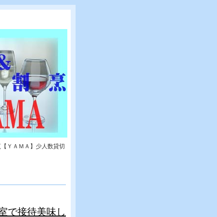
烹【ＹＡＭＡ】少人数貸切
室で接待美味し