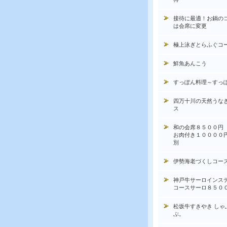
接待に最適！お鍋の
は会席に変更
極上泳ぎとらふぐコ
鮮魚あんこう
すっぽん料理～すっ
四万十川の天然うな
ス
和の会席８５００円
お肉付き１００００
別
伊勢海老づくしコー
神戸牛サーロインス
コースサーロ８５０
松坂牛すきやき しゃ
ぶ。