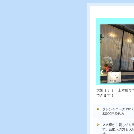
大阪ミナミ・上本町で
できます！
フレンチコース1320
33000円税込み
２名様から貸し切り
す。芸能人の方も大
待