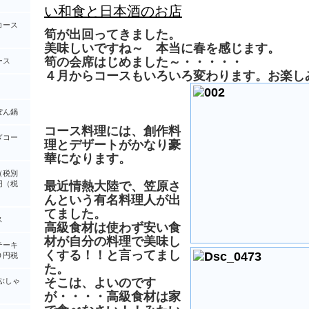
い和食と日本酒のお店
コース
筍が出回ってきました。
美味しいですね～ 本当に春を感じます。
筍の会席はじめました～・・・・・
ース
４月からコースもいろいろ変わります。お楽し
ぽん鍋
コース料理には、創作料
ぎコー
理とデザートがかなり豪
華になります。
（税別
円（税
最近情熱大陸で、笠原さ
んという有名料理人が出
てました。
ス
高級食材は使わず安い食
材が自分の料理で美味し
テーキ
くする！！と言ってまし
０円税
た。
そこは、よいのです
ぶしゃ
が・・・・高級食材は家