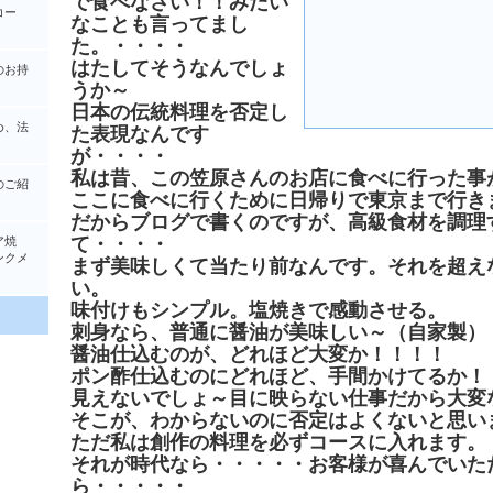
で食べなさい！！みたい
コー
なことも言ってまし
た。・・・・
はたしてそうなんでしょ
のお持
うか～
日本の伝統料理を否定し
め、法
た表現なんです
が・・・・
私は昔、この笠原さんのお店に食べに行った事
のご紹
ここに食べに行くために日帰りで東京まで行き
だからブログで書くのですが、高級食材を調理
て・・・・
ア焼
クメ
まず美味しくて当たり前なんです。それを超え
い。
味付けもシンプル。塩焼きで感動させる。
刺身なら、普通に醤油が美味しい～（自家製）
醤油仕込むのが、どれほど大変か！！！！
ポン酢仕込むのにどれほど、手間かけてるか！
見えないでしょ～目に映らない仕事だから大変
そこが、わからないのに否定はよくないと思い
ただ私は創作の料理を必ずコースに入れます。
それが時代なら・・・・・お客様が喜んでいた
ら・・・・・