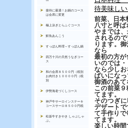
待美味しい
接待に最適！お鍋のコース
は会席に変更
前菜、日本
八寸と呼ば
極上泳ぎとらふぐコース
やまでは、
鮮魚あんこう
されるので
ります。御
すっぽん料理～すっぽん鍋
なら
最初の方が
四万十川の天然うなぎコー
ス
いのでは・
なら少しお
和の会席８５００円（税別
ぱいになっ
お肉付き１００００円（税
御酒のあて
別
この前菜９
伊勢海老づくしコース
てます。
そのつぎに
神戸牛サーロインステーキ
デザートで
コースサーロ８５００円税
て手作りで
松坂牛すきやき しゃぶしゃ
てます。
ぶ。
楽しい時間