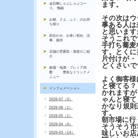
ます。
金目鯛しゃぶしゃぶコー
ス, 鴨鍋
その次はウ
お鍋、クエ、ふぐ、のお持
事ある人は
ち帰り
と思います
顔合わせ、お食い初め、法
そうこれで
事、接待
手打ち蕎麦
す。とくに
店舗の雰囲気・個室のご紹
介
片付けが・
どくさいで
銘酒・地酒・プレミア焼
酎 豊富なドリンクメ
ニュー
よく御客様
と寝てる？
インフォメーション
かれますが
ゃんと寝て
2026-07（3）
かなり規則
2026-06（1）
す。
2026-05（1）
朝市場に行
2026-04（4）
そうそう市
味しいお店
2026-03（14）