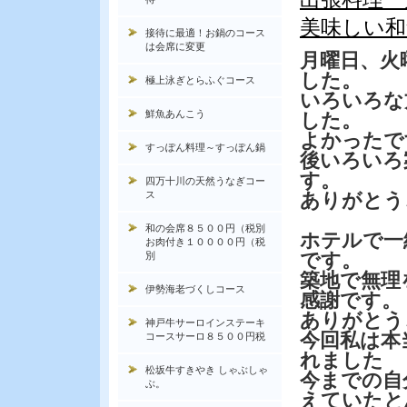
美味しい和
接待に最適！お鍋のコース
は会席に変更
月曜日、火
した。
極上泳ぎとらふぐコース
いろいろな
鮮魚あんこう
した。
よかったで
すっぽん料理～すっぽん鍋
後いろいろ
す。
四万十川の天然うなぎコー
ス
ありがとう
和の会席８５００円（税別
ホテルで一
お肉付き１００００円（税
です。
別
築地で無理
伊勢海老づくしコース
感謝です。
ありがとう
神戸牛サーロインステーキ
今回私は本
コースサーロ８５００円税
れました
松坂牛すきやき しゃぶしゃ
今までの自
ぶ。
えていたと