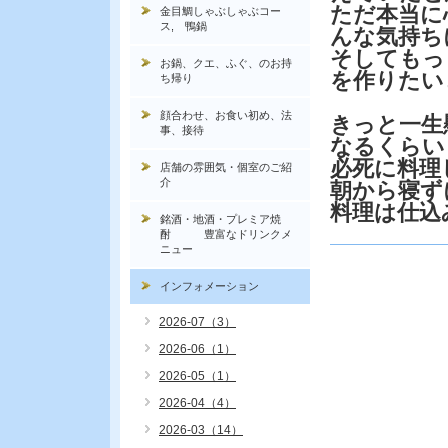
ただ本当に
金目鯛しゃぶしゃぶコー
ス, 鴨鍋
んな気持ち
そしてもっ
お鍋、クエ、ふぐ、のお持
を作りたい
ち帰り
顔合わせ、お食い初め、法
きっと一生
事、接待
なるくらい
必死に料理
店舗の雰囲気・個室のご紹
介
朝から寝ず
料理は仕込
銘酒・地酒・プレミア焼
酎 豊富なドリンクメ
ニュー
インフォメーション
2026-07（3）
2026-06（1）
2026-05（1）
2026-04（4）
2026-03（14）