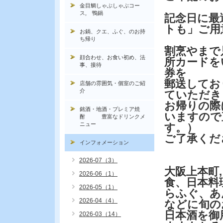
金目鯛しゃぶしゃぶコー
ス, 鴨鍋
記念日に最
トも」ご用
お鍋、クエ、ふぐ、のお持
ち帰り
割烹やまで
顔合わせ、お食い初め、法
所カードを
事、接待
券を
郵送してお
店舗の雰囲気・個室のご紹
介
ていただき
お帰りの際
銘酒・地酒・プレミア焼
いますので
酎 豊富なドリンクメ
ニュー
す。）
ご了承くだ
インフォメーション
2026-07（3）
大阪上本町
2026-06（1）
食、日本料
2026-05（1）
らふぐ、あ
2026-04（4）
などに旬の
日本酒を御
2026-03（14）