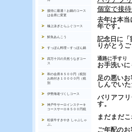
個室で接待
接待に最適！お鍋のコース
は会席に変更
去年は本当
年です。
極上泳ぎとらふぐコース
鮮魚あんこう
記念日に「
りがとうご
すっぽん料理～すっぽん鍋
通路に手すり
四万十川の天然うなぎコー
ス
お手洗いに
和の会席８５００円（税別
足の悪いお
お肉付き１００００円（税
しんでいた
別
伊勢海老づくしコース
バリアフリ
す。
神戸牛サーロインステーキ
コースサーロ８５００円税
まだまだこ
松坂牛すきやき しゃぶしゃ
ぶ。
ご年配のお