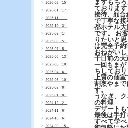
ますもちろ
2026-02（15）
ております
2026-01（17）
接待、顔合
2025-11（1）
で丁寧な接
都ホテル大
2025-10（3）
です。 お
2025-09（1）
りたいと思
2025-08（5）
は完全予約
2025-07（5）
おねがいし
2025-06（13）
千日前の大
一回もまが
2025-05（10）
ちしており
2025-04（6）
上質の個室
2025-03（10）
割烹やまで
2025-02（8）
す。
うなぎ、ク
2025-01（8）
の料理
2024-12（2）
デザートも
2024-11（6）
最後は手
2024-10（6）
すべて学べ
2024-09（15）
御気軽にお