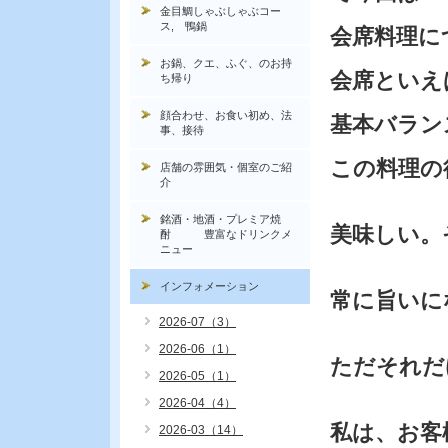
金目鯛しゃぶしゃぶコー
ス, 鴨鍋
会席料理に
お鍋、クエ、ふぐ、のお持
会席といえ
ち帰り
顔合わせ、お食い初め、法
基本バラン
事、接待
この料理の
店舗の雰囲気・個室のご紹
介
銘酒・地酒・プレミア焼
美味しい。
酎 豊富なドリンクメ
ニュー
インフォメーション
常に旨いに
2026-07（3）
2026-06（1）
ただそれだ
2026-05（1）
2026-04（4）
私は、お客
2026-03（14）