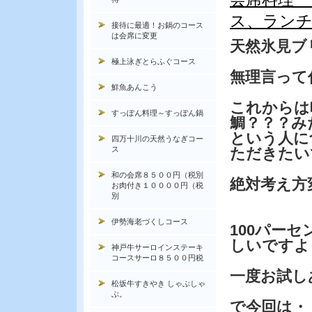
ス、ランチ
接待に最適！お鍋のコース
は会席に変更
天然氷見ブ
極上泳ぎとらふぐコース
無理言って
鮮魚あんこう
これからは
すっぽん料理～すっぽん鍋
鯛？？？み
という人に
四万十川の天然うなぎコー
ス
ただきたい
和の会席８５００円（税別
絶対考え方
お肉付き１００００円（税
別
伊勢海老づくしコース
100パーセ
しいですよ
神戸牛サーロインステーキ
コースサーロ８５００円税
一度お試し
松坂牛すきやき しゃぶしゃ
ぶ。
で今回は・