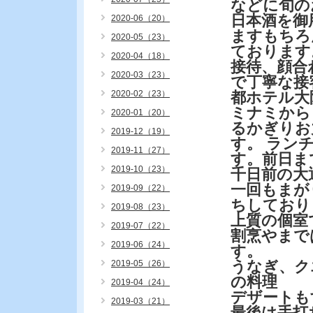
などに旬の
日本酒を御
2020-06（20）
ますもちろ
2020-05（23）
ております
2020-04（18）
接待、顔合
2020-03（23）
で丁寧な接
2020-02（23）
都ホテル大
ミナミから
2020-01（20）
るかぎりお
2019-12（19）
す。 ラン
2019-11（27）
す。前日ま
2019-10（23）
千日前の大
一回もまが
2019-09（22）
ちしており
2019-08（23）
上質の個室
2019-07（22）
割烹やまで
2019-06（24）
す。
うなぎ、ク
2019-05（26）
の料理
2019-04（24）
デザートも
2019-03（21）
最後は手