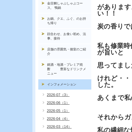
金目鯛しゃぶしゃぶコー
があります
ス, 鴨鍋
い！！
お鍋、クエ、ふぐ、のお持
ち帰り
炭の香りで
顔合わせ、お食い初め、法
事、接待
私も修業時
店舗の雰囲気・個室のご紹
が旨いと
介
思ってまし
銘酒・地酒・プレミア焼
酎 豊富なドリンクメ
ニュー
けれど・・
した。
インフォメーション
2026-07（3）
あくまで私
2026-06（1）
2026-05（1）
それからガ
2026-04（4）
2026-03（14）
私の繊細な