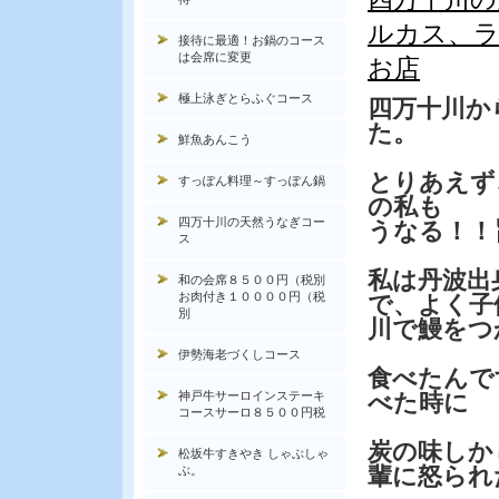
ルカス、ラ
接待に最適！お鍋のコース
は会席に変更
お店
極上泳ぎとらふぐコース
四万十川か
た。
鮮魚あんこう
とりあえず
すっぽん料理～すっぽん鍋
の私も
四万十川の天然うなぎコー
うなる！！
ス
私は丹波出
和の会席８５００円（税別
お肉付き１００００円（税
で、よく子
別
川で鰻をつ
伊勢海老づくしコース
食べたんで
神戸牛サーロインステーキ
べた時に
コースサーロ８５００円税
炭の味しか
松坂牛すきやき しゃぶしゃ
輩に怒られ
ぶ。