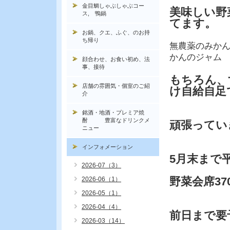
金目鯛しゃぶしゃぶコー
美味しい野
ス, 鴨鍋
てます。
お鍋、クエ、ふぐ、のお持
ち帰り
無農薬のみか
かんのジャム
顔合わせ、お食い初め、法
事、接待
もちろん、
店舗の雰囲気・個室のご紹
け自給自足
介
銘酒・地酒・プレミア焼
酎 豊富なドリンクメ
頑張ってい
ニュー
インフォメーション
5月末まで
2026-07（3）
野菜会席37
2026-06（1）
2026-05（1）
2026-04（4）
前日まで要
2026-03（14）