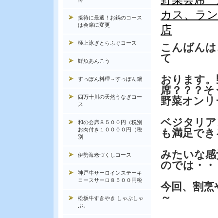
カス、ラン
接待に最適！お鍋のコース
は会席に変更
店
極上泳ぎとらふぐコース
こんばんは
て
鮮魚あんこう
おります。
すっぽん料理～すっぽん鍋
席？？？そ
四万十川の天然うなぎコー
野菜オンリ
ス
ベジタリア
和の会席８５００円（税別
お肉付き１００００円（税
も満足でき
別
みたいな感
伊勢海老づくしコース
のでは・・
神戸牛サーロインステーキ
コースサーロ８５００円税
今回、割烹
～
松坂牛すきやき しゃぶしゃ
ぶ。