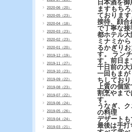
日本酒を御
ますもちろ
2020-06（20）
ております
2020-05（23）
接待、顔合
2020-04（18）
で丁寧な接
2020-03（23）
都ホテル大
2020-02（23）
ミナミから
るかぎりお
2020-01（20）
す。 ラン
2019-12（19）
す。前日ま
2019-11（27）
千日前の大
2019-10（23）
一回もまが
ちしており
2019-09（22）
上質の個室
2019-08（23）
割烹やまで
2019-07（22）
す。
2019-06（24）
うなぎ、ク
の料理
2019-05（26）
デザートも
2019-04（24）
最後は手
2019-03（21）
すべて学べ