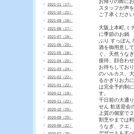
お帰りの際に
2021-11（17）
スタッフが声
2021-10（21）
ご了承くださ
2021-09（18）
大阪上本町,ミ
2021-08（17）
に季節のお鍋
2021-07（18）
ぶり すっぽん
2021-06（20）
酒を御用意して
2021-05（18）
ぐ、天然うな
接待、顔合わ
2021-04（20）
お待ちしてお
2021-03（24）
のハルカス、大
2021-02（22）
るかぎりお力に
2021-01（22）
は完全予約制
す。
2020-12（19）
千日前の大通
2020-11（22）
せん 歓送迎会
2020-10（25）
上質の個室で
2020-09（25）
割烹やまでは
2020-08（22）
うなぎ、クエ
デザートもす
2020-07（25）