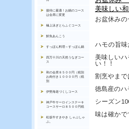
美味しい和
接待に最適！お鍋のコース
は会席に変更
お盆休みの
極上泳ぎとらふぐコース
鮮魚あんこう
ハモの旨味
すっぽん料理～すっぽん鍋
美味しいハ
四万十川の天然うなぎコー
ス
い！！
和の会席８５００円（税別
割烹やまで
お肉付き１００００円（税
別
徳島産のハ
伊勢海老づくしコース
シーズン1
神戸牛サーロインステーキ
コースサーロ８５００円税
味は確かで
松坂牛すきやき しゃぶしゃ
ぶ。