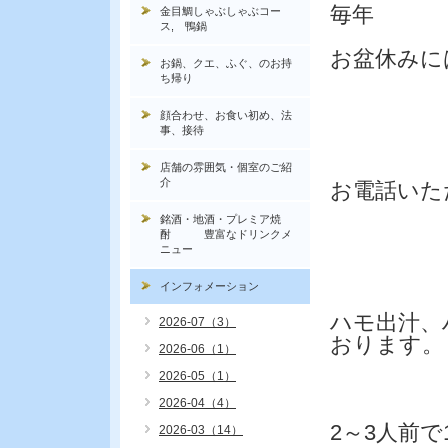
毎年
金目鯛しゃぶしゃぶコー
ス, 鴨鍋
お盆休みに
お鍋、クエ、ふぐ、のお持
ち帰り
顔合わせ、お食い初め、法
事、接待
店舗の雰囲気・個室のご紹
介
お電話いた
銘酒・地酒・プレミア焼
酎 豊富なドリンクメ
ニュー
インフォメーション
ハモ出汁、
2026-07（3）
おります。
2026-06（1）
2026-05（1）
2026-04（4）
2～3人前で
2026-03（14）