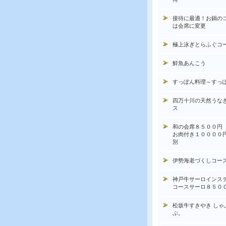
接待に最適！お鍋の
は会席に変更
極上泳ぎとらふぐコ
鮮魚あんこう
すっぽん料理～すっ
四万十川の天然うな
ス
和の会席８５００円
お肉付き１００００
別
伊勢海老づくしコー
神戸牛サーロインス
コースサーロ８５０
松坂牛すきやき しゃ
ぶ。