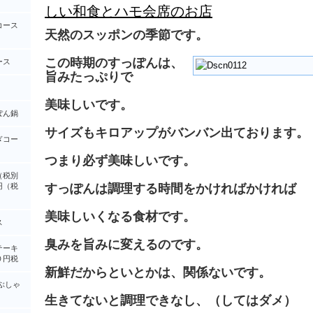
しい和食とハモ会席のお店
コース
天然のスッポンの季節です。
この時期のすっぽんは、
ース
旨みたっぷりで
美味しいです。
ぽん鍋
サイズもキロアップがバンバン出ております。
ぎコー
つまり必ず美味しいです。
（税別
円（税
すっぽんは調理する時間をかければかければ
美味しいくなる食材です。
ス
臭みを旨みに変えるのです。
テーキ
０円税
新鮮だからといとかは、関係ないです。
ぶしゃ
生きてないと調理できなし、（してはダメ）