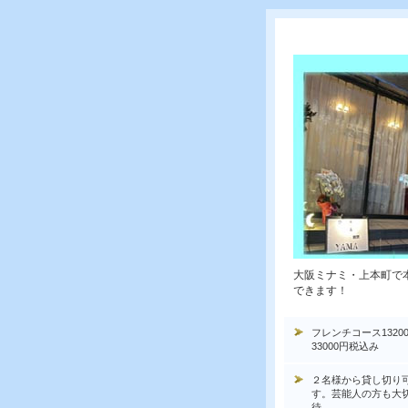
大阪ミナミ・上本町で
できます！
フレンチコース1320
33000円税込み
２名様から貸し切り
す。芸能人の方も大
待