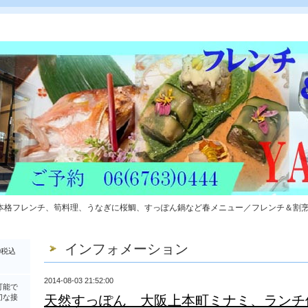
本格フレンチ、筍料理、うなぎに桜鯛、すっぽん鍋など春メニュー／フレンチ＆割
インフォメーション
0税込
2014-08-03 21:52:00
可能で
切な接
天然すっぽん 大阪上本町ミナミ、ランチ