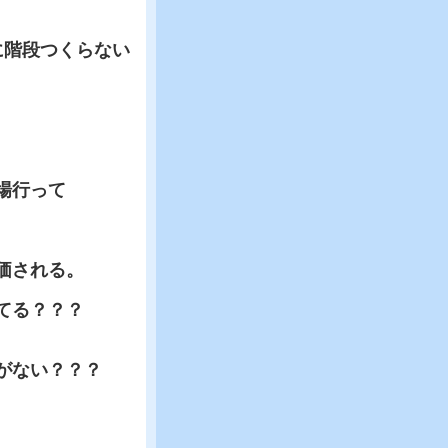
に階段つくらない
場行って
価される。
てる？？？
がない？？？