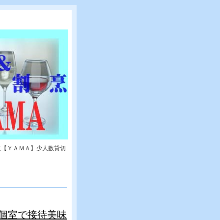
烹【ＹＡＭＡ】少人数貸切
個室で接待美味