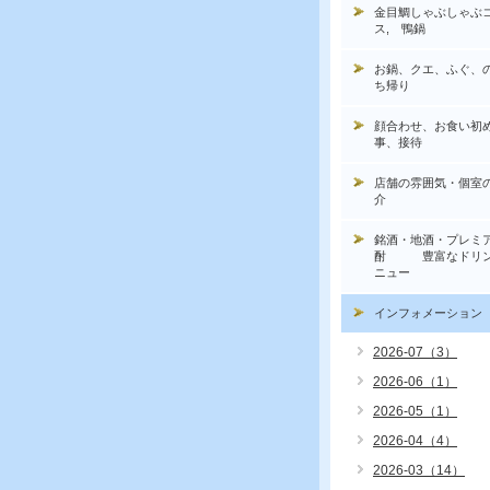
金目鯛しゃぶしゃぶ
ス, 鴨鍋
お鍋、クエ、ふぐ、
ち帰り
顔合わせ、お食い初
事、接待
店舗の雰囲気・個室
介
銘酒・地酒・プレミ
酎 豊富なドリン
ニュー
インフォメーション
2026-07（3）
2026-06（1）
2026-05（1）
2026-04（4）
2026-03（14）