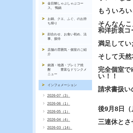
金目鯛しゃぶしゃぶコー
ス, 鴨鍋
もういろい
お鍋、クエ、ふぐ、のお持
そんなんこ
ち帰り
和洋折衷コ
顔合わせ、お食い初め、法
事、接待
満足してい
店舗の雰囲気・個室のご紹
介
そして天然
銘酒・地酒・プレミア焼
完全個室で
酎 豊富なドリンクメ
ニュー
い！！
インフォメーション
請求書扱い
2026-07（3）
2026-06（1）
後9月8日（
2026-05（1）
2026-04（4）
三連休とさ
2026-03（14）