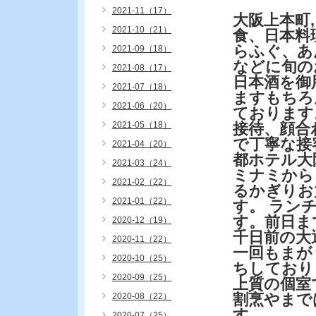
2021-11（17）
大阪上本町
2021-10（21）
食、日本料
らふぐ、あ
2021-09（18）
などに旬の
2021-08（17）
日本酒を御
2021-07（18）
ますもちろ
2021-06（20）
ております
2021-05（18）
接待、顔合
で丁寧な接
2021-04（20）
都ホテル大
2021-03（24）
ミナミから
2021-02（22）
るかぎりお
2021-01（22）
す。 ラン
す。前日ま
2020-12（19）
千日前の大
2020-11（22）
一回もまが
2020-10（25）
ちしており
2020-09（25）
上質の個室
割烹やまで
2020-08（22）
す。
2020-07（25）