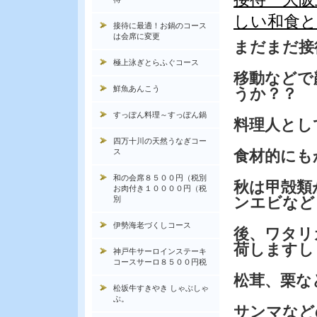
しい和食と
接待に最適！お鍋のコース
は会席に変更
まだまだ接
極上泳ぎとらふぐコース
移動などで
鮮魚あんこう
うか？？
すっぽん料理～すっぽん鍋
料理人とし
四万十川の天然うなぎコー
ス
食材的にも
和の会席８５００円（税別
秋は甲殻類
お肉付き１００００円（税
ンエビなど
別
伊勢海老づくしコース
後、ワタリ
荷しますし
神戸牛サーロインステーキ
コースサーロ８５００円税
松茸、栗な
松坂牛すきやき しゃぶしゃ
ぶ。
サンマなど