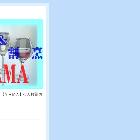
烹【ＹＡＭＡ】少人数貸切