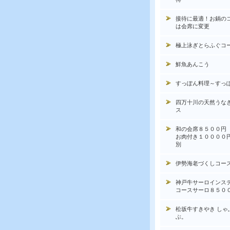
接待に最適！お鍋の
は会席に変更
極上泳ぎとらふぐコ
鮮魚あんこう
すっぽん料理～すっ
四万十川の天然うな
ス
和の会席８５００円
お肉付き１００００
別
伊勢海老づくしコー
神戸牛サーロインス
コースサーロ８５０
松坂牛すきやき しゃ
ぶ。