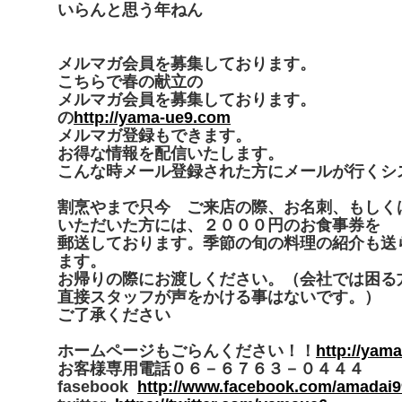
いらんと思う年ねん
メルマガ会員を募集しております。
こちらで春の献立の
メルマガ会員を募集しております。
の
http://yama-ue9.com
メルマガ登録もできます。
お得な情報を配信いたします。
こんな時メール登録された方にメールが行くシ
割烹やまで只今 ご来店の際、お名刺、もしく
いただいた方には、２０００円のお食事券を
郵送しております。季節の旬の料理の紹介も送
ます。
お帰りの際にお渡しください。（会社では困る
直接スタッフが声をかける事はないです。）
ご了承ください
ホームページもごらんください！！
http://yam
お客様専用電話０６－６７６３－０４４４
fasebook
http://www.facebook.com/amadai