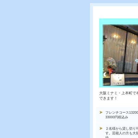
大阪ミナミ・上本町で
できます！
フレンチコース1320
33000円税込み
２名様から貸し切り
す。芸能人の方も大
待