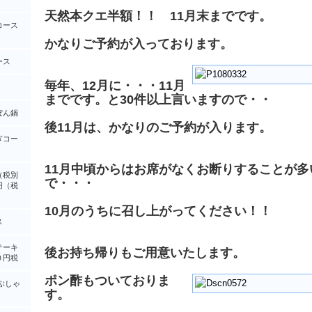
天然本クエ半額！！ 11月末までです。
コース
かなりご予約が入っております。
ース
毎年、12月に・・・11月
までです。と30件以上言いますので・・
ぽん鍋
後11月は、かなりのご予約が入ります。
ぎコー
11月中頃からはお席がなくお断りすることが多
（税別
で・・・
円（税
10月のうちに召し上がってください！！
ス
テーキ
後お持ち帰りもご用意いたします。
０円税
ポン酢もついておりま
ぶしゃ
す。