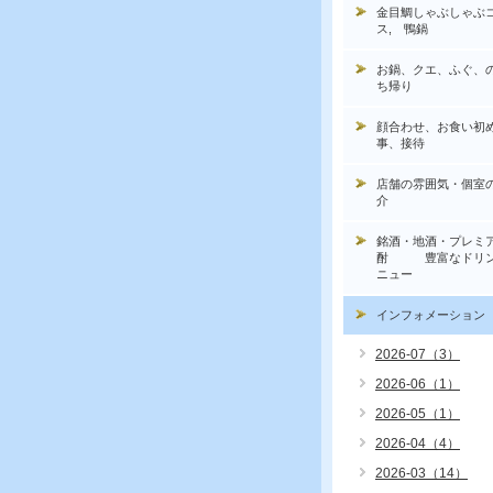
金目鯛しゃぶしゃぶ
ス, 鴨鍋
お鍋、クエ、ふぐ、
ち帰り
顔合わせ、お食い初
事、接待
店舗の雰囲気・個室
介
銘酒・地酒・プレミ
酎 豊富なドリン
ニュー
インフォメーション
2026-07（3）
2026-06（1）
2026-05（1）
2026-04（4）
2026-03（14）