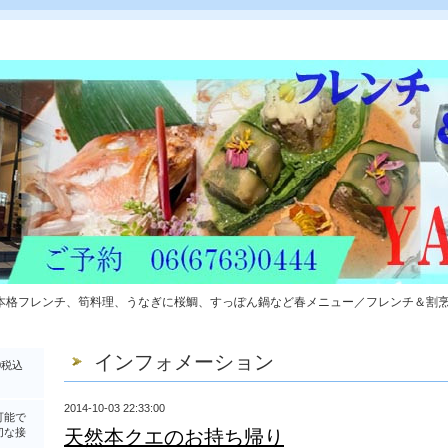
本格フレンチ、筍料理、うなぎに桜鯛、すっぽん鍋など春メニュー／フレンチ＆割
インフォメーション
0税込
2014-10-03 22:33:00
可能で
切な接
天然本クエのお持ち帰り