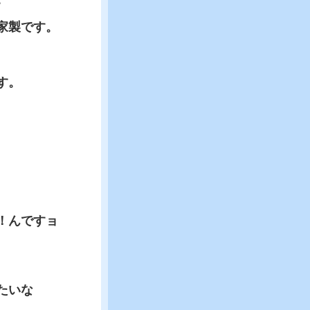
家製です。
す。
！んですョ
たいな