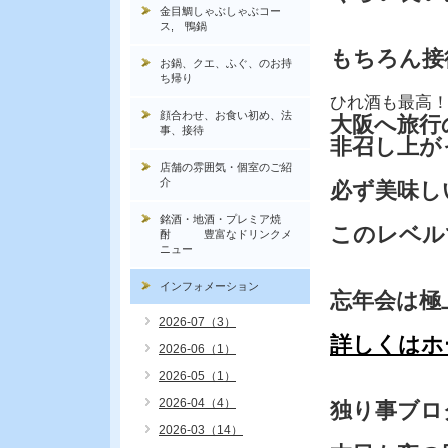
金目鯛しゃぶしゃぶコー
ス, 鴨鍋
もちろん接
お鍋、クエ、ふぐ、のお持
ち帰り
ひれ酒も最高
顔合わせ、お食い初め、法
大阪へ旅行
事、接待
非召し上が
店舗の雰囲気・個室のご紹
介
必ず美味し
銘酒・地酒・プレミア焼
このレベル
酎 豊富なドリンクメ
ニュー
インフォメーション
忘年会は極
2026-07（3）
詳しくはホ
2026-06（1）
2026-05（1）
2026-04（4）
独り事ブロ
2026-03（14）