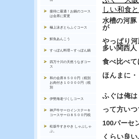
しい和食と
接待に最適！お鍋のコース
は会席に変更
水槽の河豚
が
極上泳ぎとらふぐコース
鮮魚あんこう
やっぱり河
多い関西人
すっぽん料理～すっぽん鍋
食べ比べて
四万十川の天然うなぎコー
ス
ほんまに・
和の会席８５００円（税別
お肉付き１００００円（税
別
ふぐは俺は
伊勢海老づくしコース
って方いつ
神戸牛サーロインステーキ
コースサーロ８５００円税
100パー
松坂牛すきやき しゃぶしゃ
ぶ。
くらい良い