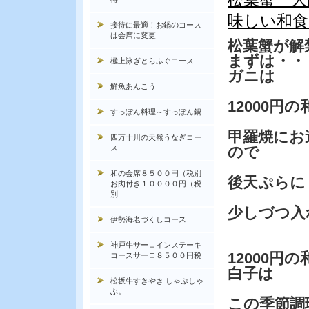
味しい和食
接待に最適！お鍋のコース
は会席に変更
松葉蟹が解
まずは・・
極上泳ぎとらふぐコース
ガニは
鮮魚あんこう
12000円
すっぽん料理～すっぽん鍋
甲羅焼にお
四万十川の天然うなぎコー
ス
ので
和の会席８５００円（税別
後天ぷらに
お肉付き１００００円（税
別
少しづつ入
伊勢海老づくしコース
神戸牛サーロインステーキ
12000
コースサーロ８５００円税
白子は
松坂牛すきやき しゃぶしゃ
ぶ。
この季節調