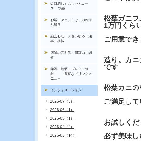
金目鯛しゃぶしゃぶコー
ス, 鴨鍋
松葉ガニフ
お鍋、クエ、ふぐ、のお持
1万円くら
ち帰り
顔合わせ、お食い初め、法
ご用意でき
事、接待
店舗の雰囲気・個室のご紹
介
造り。カニ
です
銘酒・地酒・プレミア焼
酎 豊富なドリンクメ
ニュー
松葉カニの
インフォメーション
ご満足して
2026-07（3）
2026-06（1）
2026-05（1）
お試しくだ
2026-04（4）
必ず美味し
2026-03（14）