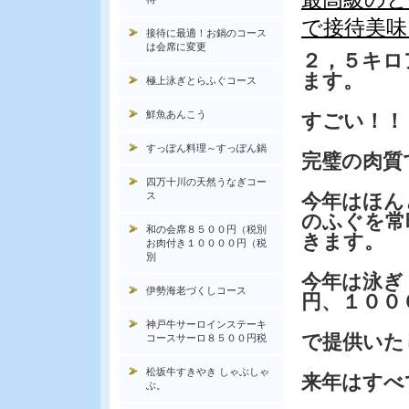
で接待美味
接待に最適！お鍋のコース
は会席に変更
２，５キロ
ます。
極上泳ぎとらふぐコース
鮮魚あんこう
すごい！！
すっぽん料理～すっぽん鍋
完璧の肉質
四万十川の天然うなぎコー
ス
今年はほん
のふぐを常
和の会席８５００円（税別
きます。
お肉付き１００００円（税
別
今年は泳ぎ
伊勢海老づくしコース
円、１００
神戸牛サーロインステーキ
で提供いた
コースサーロ８５００円税
松坂牛すきやき しゃぶしゃ
来年はすべ
ぶ。