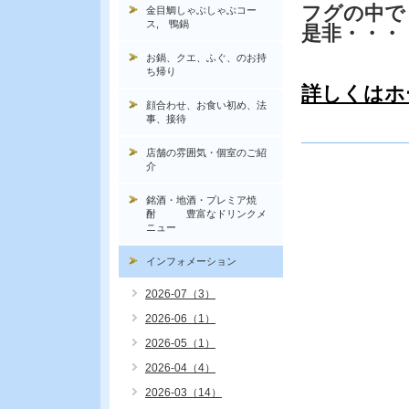
フグの中で
金目鯛しゃぶしゃぶコー
ス, 鴨鍋
是非・・・
お鍋、クエ、ふぐ、のお持
ち帰り
詳しくはホ
顔合わせ、お食い初め、法
事、接待
店舗の雰囲気・個室のご紹
介
銘酒・地酒・プレミア焼
酎 豊富なドリンクメ
ニュー
インフォメーション
2026-07（3）
2026-06（1）
2026-05（1）
2026-04（4）
2026-03（14）