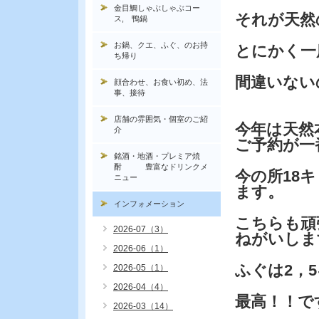
金目鯛しゃぶしゃぶコー
それが天然
ス, 鴨鍋
お鍋、クエ、ふぐ、のお持
とにかく一
ち帰り
間違いない
顔合わせ、お食い初め、法
事、接待
店舗の雰囲気・個室のご紹
今年は天然
介
ご予約が一
銘酒・地酒・プレミア焼
酎 豊富なドリンクメ
今の所18
ニュー
ます。
インフォメーション
こちらも頑
2026-07（3）
ねがいしま
2026-06（1）
ふぐは2，
2026-05（1）
2026-04（4）
最高！！で
2026-03（14）