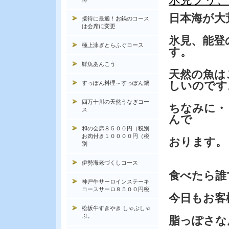
日本海が大
接待に最適！お鍋のコース
は会席に変更
氷見、能登
極上泳ぎとらふぐコース
す。
鮮魚あんこう
天然の魚は
しいのです
すっぽん料理～すっぽん鍋
四万十川の天然うなぎコー
ちなみに・
ス
んで
和の会席８５００円（税別
お肉付き１００００円（税
おります。
別
伊勢海老づくしコース
食べたら誰
神戸牛サーロインステーキ
コースサーロ８５００円税
今日もお客
松坂牛すきやき しゃぶしゃ
ぶ。
脂っぽさな