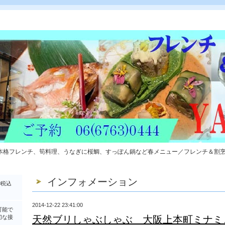
本格フレンチ、筍料理、うなぎに桜鯛、すっぽん鍋など春メニュー／フレンチ＆割
インフォメーション
0税込
2014-12-22 23:41:00
可能で
切な接
天然ブリしゃぶしゃぶ 大阪上本町ミナミ