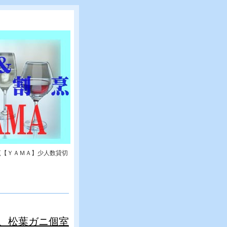
烹【ＹＡＭＡ】少人数貸切
、松葉ガニ個室