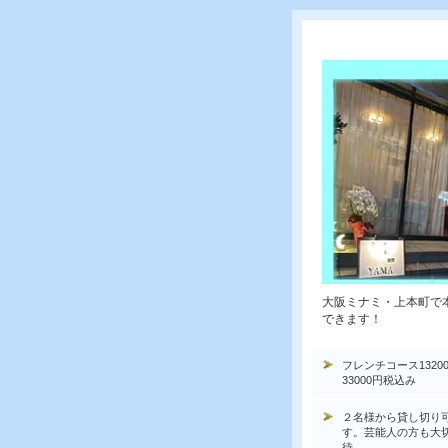
大阪ミナミ・上本町で
できます！
フレンチコース1320
33000円税込み
２名様から貸し切り
す。芸能人の方も大
待