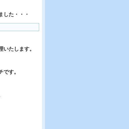
ました・・・
理いたします。
チです。
。