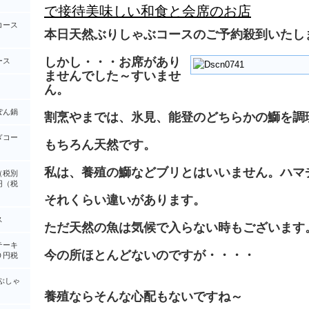
で接待美味しい和食と会席のお店
コース
本日天然ぶりしゃぶコースのご予約殺到いたし
しかし・・・お席があり
ース
ませんでした～すいませ
ん。
ぽん鍋
割烹やまでは、氷見、能登のどちらかの鰤を調
ぎコー
もちろん天然です。
私は、養殖の鰤などブリとはいいません。ハマ
（税別
円（税
それくらい違いがあります。
ス
ただ天然の魚は気候で入らない時もございます
テーキ
今の所ほとんどないのですが・・・・
０円税
ぶしゃ
養殖ならそんな心配もないですね～