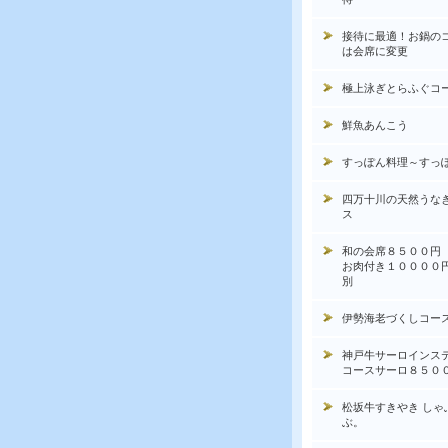
接待に最適！お鍋の
は会席に変更
極上泳ぎとらふぐコ
鮮魚あんこう
すっぽん料理～すっ
四万十川の天然うな
ス
和の会席８５００円
お肉付き１００００
別
伊勢海老づくしコー
神戸牛サーロインス
コースサーロ８５０
松坂牛すきやき しゃ
ぶ。