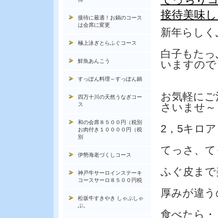
接待美味し
接待に最適！お鍋のコース
は会席に変更
新年らしく
極上泳ぎとらふぐコース
白子もたっ
鮮魚あんこう
いますので
すっぽん料理～すっぽん鍋
お気軽にご
四万十川の天然うなぎコー
ス
さいませ～
和の会席８５００円（税別
2，5キロ
お肉付き１００００円（税
別
てっさ、て
伊勢海老づくしコース
ふぐ皮まで
神戸牛サーロインステーキ
コースサーロ８５００円税
厚みが違う
松坂牛すきやき しゃぶしゃ
ぶ。
食べたら・