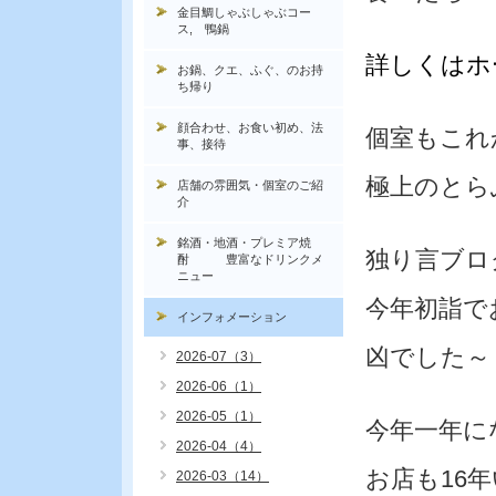
金目鯛しゃぶしゃぶコー
ス, 鴨鍋
詳しくはホ
お鍋、クエ、ふぐ、のお持
ち帰り
顔合わせ、お食い初め、法
個室もこれ
事、接待
極上のとら
店舗の雰囲気・個室のご紹
介
銘酒・地酒・プレミア焼
独り言ブロ
酎 豊富なドリンクメ
ニュー
今年初詣で
インフォメーション
凶でした～
2026-07（3）
2026-06（1）
2026-05（1）
今年一年に
2026-04（4）
お店も16
2026-03（14）