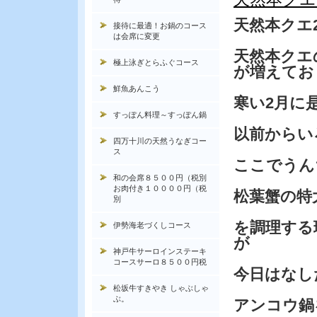
天然本クエ
接待に最適！お鍋のコース
は会席に変更
天然本クエ
極上泳ぎとらふぐコース
が増えてお
鮮魚あんこう
寒い2月に
すっぽん料理～すっぽん鍋
以前からい
四万十川の天然うなぎコー
ス
ここでうん
和の会席８５００円（税別
お肉付き１００００円（税
松葉蟹の特
別
を調理する
伊勢海老づくしコース
が
神戸牛サーロインステーキ
コースサーロ８５００円税
今日はなし
松坂牛すきやき しゃぶしゃ
ぶ。
アンコウ鍋