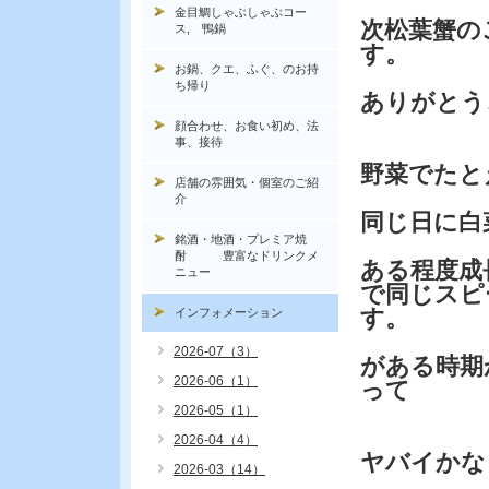
金目鯛しゃぶしゃぶコー
次松葉蟹の
ス, 鴨鍋
す。
お鍋、クエ、ふぐ、のお持
ち帰り
ありがとう
顔合わせ、お食い初め、法
事、接待
野菜でたと
店舗の雰囲気・個室のご紹
介
同じ日に白
銘酒・地酒・プレミア焼
酎 豊富なドリンクメ
ある程度成
ニュー
で同じスピ
す。
インフォメーション
2026-07（3）
がある時期
2026-06（1）
って
2026-05（1）
2026-04（4）
ヤバイかな
2026-03（14）