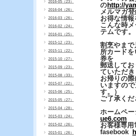
2016-05（23）
の
http://y
2016-04（26）
メルマガ登
お得な情報
2016-03（26）
こんな時メ
2016-02（24）
テムです。
2016-01（25）
2015-12（23）
割烹やまで
所カードを
2015-11（22）
券を
2015-10（27）
郵送してお
2015-09（23）
ていただき
2015-08（33）
お帰りの際
2015-07（22）
いますので
す。）
2015-06（25）
ご了承くだ
2015-05（27）
2015-04（28）
ホームペー
2015-03（24）
ue6.com
お客様専用
2015-02（26）
fasebook
h
2015-01（26）