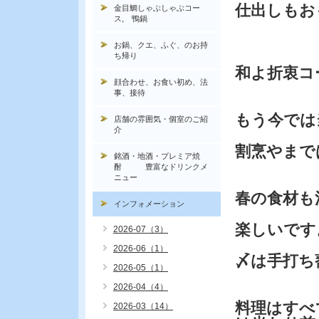
仕出しもお
金目鯛しゃぶしゃぶコー
ス, 鴨鍋
お鍋、クエ、ふぐ、のお持
ち帰り
和よ折衷コ
顔合わせ、お食い初め、法
事、接待
もう今では
店舗の雰囲気・個室のご紹
介
割烹やまで
銘酒・地酒・プレミア焼
酎 豊富なドリンクメ
ニュー
春の食材も
インフォメーション
楽しいです
2026-07（3）
2026-06（1）
〆は手打ち
2026-05（1）
2026-04（4）
料理はすべ
2026-03（14）