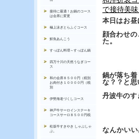
で接待美味
接待に最適！お鍋のコース
は会席に変更
本日はお昼
極上泳ぎとらふぐコース
顔合わせの
鮮魚あんこう
た。
すっぽん料理～すっぽん鍋
四万十川の天然うなぎコー
ス
鍋が落ち着
和の会席８５００円（税別
な？？と思
お肉付き１００００円（税
別
丹波牛のす
伊勢海老づくしコース
神戸牛サーロインステーキ
コースサーロ８５００円税
松坂牛すきやき しゃぶしゃ
なんかいい
ぶ。