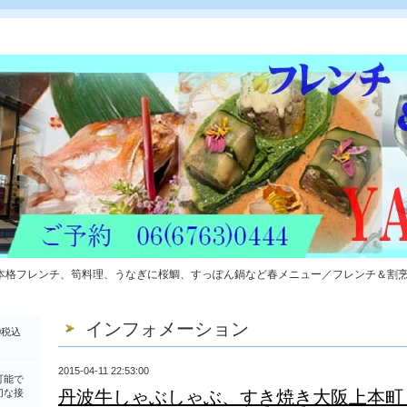
本格フレンチ、筍料理、うなぎに桜鯛、すっぽん鍋など春メニュー／フレンチ＆割
インフォメーション
0税込
2015-04-11 22:53:00
可能で
切な接
丹波牛しゃぶしゃぶ、すき焼き大阪上本町