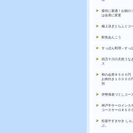
接待に最適！お鍋の
は会席に変更
極上泳ぎとらふぐコ
鮮魚あんこう
すっぽん料理～すっ
四万十川の天然うな
ス
和の会席８５００円
お肉付き１００００
別
伊勢海老づくしコー
神戸牛サーロインス
コースサーロ８５０
松坂牛すきやき しゃ
ぶ。