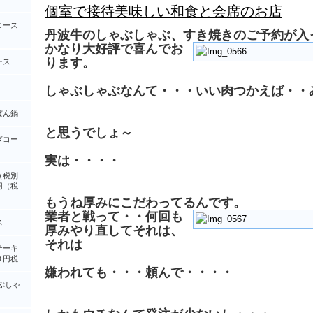
個室で接待美味しい和食と会席のお店
コース
丹波牛のしゃぶしゃぶ、すき焼きのご予約が入
かなり大好評で喜んでお
ります。
ース
しゃぶしゃぶなんて・・・いい肉つかえば・・
ぽん鍋
と思うでしょ～
ぎコー
実は・・・・
（税別
円（税
もうね厚みにこだわってるんです。
業者と戦って・・何回も
ス
厚みやり直してそれは、
それは
テーキ
０円税
嫌われても・・・頼んで・・・・
ぶしゃ