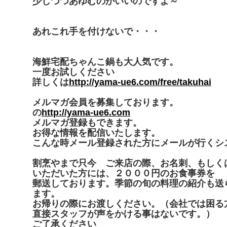
少しづつあゆむのがいいのですよ～
あれこれ手を付けないで・・・
海鮮宅配ちゃんこ鍋も大人気です。
一度お試しください
詳しくは
http://yama-ue6.com/free/takuhai
メルマガ会員を募集しております。
の
http://yama-ue6.com
メルマガ登録もできます。
お得な情報を配信いたします。
こんな時メール登録された方にメールが行くシ
割烹やまで只今 ご来店の際、お名刺、もしく
いただいた方には、２０００円のお食事券を
郵送しております。季節の旬の料理の紹介も送
ます。
お帰りの際にお渡しください。（会社では困る
直接スタッフが声をかける事はないです。）
ご了承ください