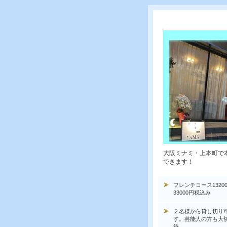
大阪ミナミ・上本町で
できます！
フレンチコース1320
33000円税込み
２名様から貸し切り
す。芸能人の方も大
待