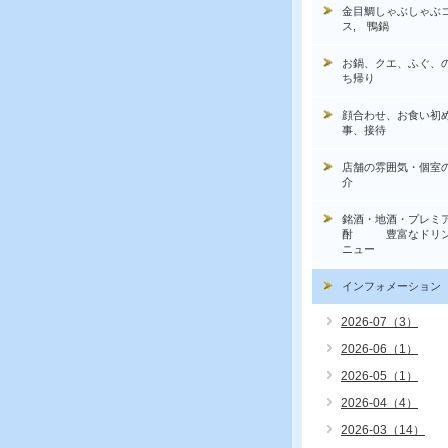
金目鯛しゃぶしゃぶ
ス, 鴨鍋
お鍋、クエ、ふぐ、
ち帰り
顔合わせ、お食い初
事、接待
店舗の雰囲気・個室
介
銘酒・地酒・プレミ
酎 豊富なドリン
ニュー
インフォメーション
2026-07（3）
2026-06（1）
2026-05（1）
2026-04（4）
2026-03（14）