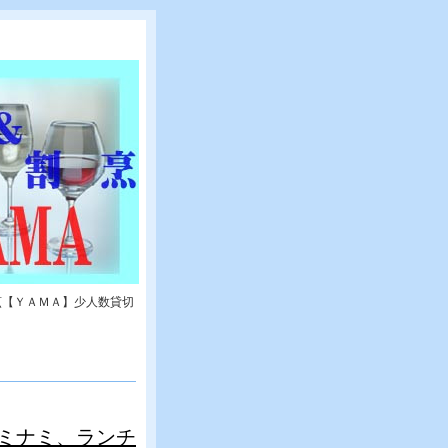
烹【ＹＡＭＡ】少人数貸切
ミナミ、ランチ