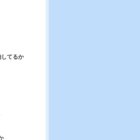
働してるか
。
か