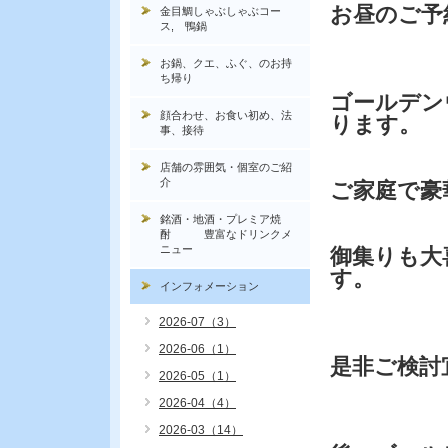
お昼のご予
金目鯛しゃぶしゃぶコー
ス, 鴨鍋
お鍋、クエ、ふぐ、のお持
ち帰り
ゴールデン
顔合わせ、お食い初め、法
ります。
事、接待
店舗の雰囲気・個室のご紹
介
ご家庭で豪
銘酒・地酒・プレミア焼
酎 豊富なドリンクメ
ニュー
御集りも大
す。
インフォメーション
2026-07（3）
2026-06（1）
是非ご検討
2026-05（1）
2026-04（4）
2026-03（14）