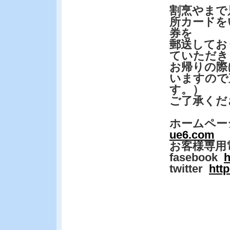
割烹やまで
所カードを
券を
郵送してお
ていただき
お帰りの際
いますので
す。）
ご了承くだ
ホームペー
ue6.com
お客様専用
fasebook
h
twitter
htt