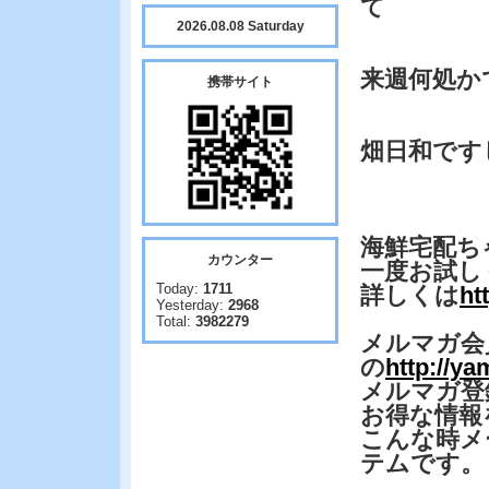
て
2026.08.08 Saturday
来週何処か
携帯サイト
畑日和です
海鮮宅配ち
カウンター
一度お試し
Today:
1711
詳しくは
ht
Yesterday:
2968
Total:
3982279
メルマガ会
の
http://y
メルマガ登
お得な情報
こんな時メ
テムです。