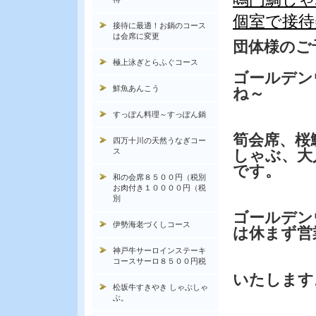
個室で接待
接待に最適！お鍋のコース
は会席に変更
団体様のご
極上泳ぎとらふぐコース
ゴールデン
鮮魚あんこう
ね～
すっぽん料理～すっぽん鍋
筍会席、桜
四万十川の天然うなぎコー
ス
しゃぶ、大
です。
和の会席８５００円（税別
お肉付き１００００円（税
別
ゴールデン
伊勢海老づくしコース
は休まず営
神戸牛サーロインステーキ
コースサーロ８５００円税
いたします
松坂牛すきやき しゃぶしゃ
ぶ。