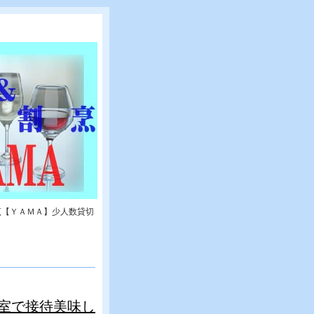
烹【ＹＡＭＡ】少人数貸切
室で接待美味し