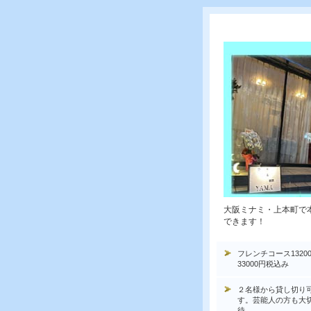
大阪ミナミ・上本町で
できます！
フレンチコース1320
33000円税込み
２名様から貸し切り
す。芸能人の方も大
待