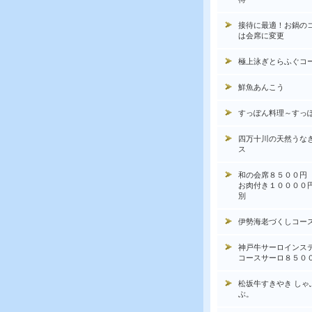
接待に最適！お鍋の
は会席に変更
極上泳ぎとらふぐコ
鮮魚あんこう
すっぽん料理～すっ
四万十川の天然うな
ス
和の会席８５００円
お肉付き１００００
別
伊勢海老づくしコー
神戸牛サーロインス
コースサーロ８５０
松坂牛すきやき しゃ
ぶ。