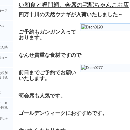
い和食と鳴門鯛、会席の宅配ちゃんこお店
コース
四万十川の天然ウナギが入荷いたしました～
ース
ご予約もガンガン入って
おります。
ぽん鍋
なんせ貴重な食材ですので
ぎコー
前日までご予約でお願い
（税別
円（税
いたします。
ス
筍会席も人気です。
テーキ
０円税
ゴールデンウィークにおすすめです。
ぶしゃ