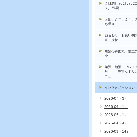
金目鯛しゃぶしゃぶ
ス, 鴨鍋
お鍋、クエ、ふぐ、
ち帰り
顔合わせ、お食い初
事、接待
店舗の雰囲気・個室
介
銘酒・地酒・プレミ
酎 豊富なドリン
ニュー
インフォメーション
2026-07（3）
2026-06（1）
2026-05（1）
2026-04（4）
2026-03（14）