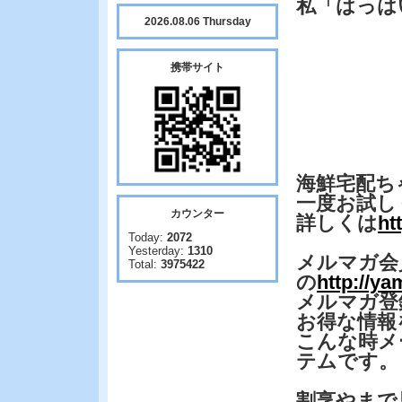
私「はっは
2026.08.06 Thursday
携帯サイト
海鮮宅配ち
一度お試し
カウンター
詳しくは
ht
Today:
2072
Yesterday:
1310
メルマガ会
Total:
3975422
の
http://y
メルマガ登
お得な情報
こんな時メ
テムです。
割烹やまで