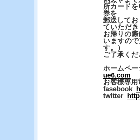
所カードを
券を
郵送してお
ていただき
お帰りの際
いますので
す。）
ご了承くだ
ホームペー
ue6.com
お客様専用
fasebook
h
twitter
htt