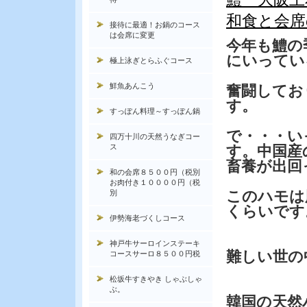
和食と会席
接待に最適！お鍋のコース
は会席に変更
今年も鱧の
にいってい
極上泳ぎとらふぐコース
鮮魚あんこう
奮闘してお
す。
すっぽん料理～すっぽん鍋
で・・・い
四万十川の天然うなぎコー
ス
す。中国産
畜養が出回
和の会席８５００円（税別
お肉付き１００００円（税
このハモは
別
くらいです
伊勢海老づくしコース
神戸牛サーロインステーキ
難しい世の
コースサーロ８５００円税
松坂牛すきやき しゃぶしゃ
ぶ。
韓国の天然