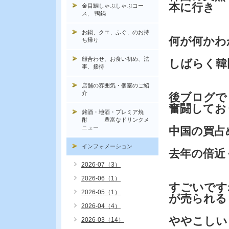
本に行き
金目鯛しゃぶしゃぶコー
ス, 鴨鍋
お鍋、クエ、ふぐ、のお持
何が何かわ
ち帰り
顔合わせ、お食い初め、法
しばらく韓
事、接待
店舗の雰囲気・個室のご紹
介
後ブログで
奮闘してお
銘酒・地酒・プレミア焼
酎 豊富なドリンクメ
ニュー
中国の買占
インフォメーション
去年の倍近
2026-07（3）
2026-06（1）
すごいです
2026-05（1）
が売られる
2026-04（4）
ややこしい
2026-03（14）