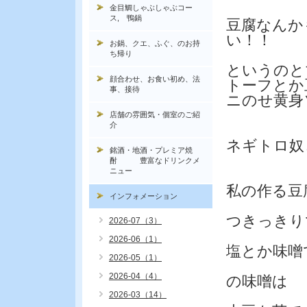
金目鯛しゃぶしゃぶコー
ス, 鴨鍋
豆腐なんか
い！！
お鍋、クエ、ふぐ、のお持
ち帰り
というのと
顔合わせ、お食い初め、法
トーフとか
事、接待
ニのせ黄身
店舗の雰囲気・個室のご紹
介
ネギトロ奴
銘酒・地酒・プレミア焼
酎 豊富なドリンクメ
ニュー
私の作る豆
インフォメーション
つきっきり
2026-07（3）
2026-06（1）
塩とか味噌
2026-05（1）
2026-04（4）
の味噌は
2026-03（14）