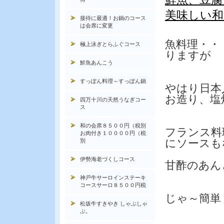
美味しい和
接待に最適！お鍋のコース
は会席に変更
魚料理・・
極上泳ぎとらふぐコース
りますが
鮮魚あんこう
すっぽん料理～すっぽん鍋
やはり日本
お造り、塩
四万十川の天然うなぎコー
ス
和の会席８５００円（税別
フランス料
お肉付き１００００円（税
にソースも
別
伊勢海老づくしコース
甘酢のあん
神戸牛サーロインステーキ
コースサーロ８５００円税
じゃ～簡単
松坂牛すきやき しゃぶしゃ
ぶ。