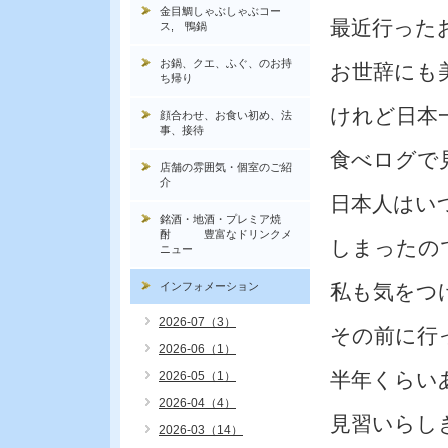
金目鯛しゃぶしゃぶコー
最近行った
ス, 鴨鍋
お鍋、クエ、ふぐ、のお持
お世辞にも
ち帰り
けれど日本
顔合わせ、お食い初め、法
事、接待
食べログで
店舗の雰囲気・個室のご紹
介
日本人はい
銘酒・地酒・プレミア焼
酎 豊富なドリンクメ
しまったの
ニュー
インフォメーション
私も気をつ
2026-07（3）
その前に行
2026-06（1）
半年くらい
2026-05（1）
2026-04（4）
見習いらし
2026-03（14）