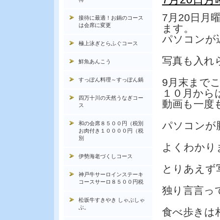
7月20日月
接待に最適！お鍋のコース
は会席に変更
ます。
パソコンが
極上泳ぎとらふぐコース
写真も入れ
鮮魚あんこう
すっぽん料理～すっぽん鍋
9月末までこ
１０月から
四万十川の天然うなぎコー
動画も一度
ス
パソコンが
和の会席８５００円（税別
お肉付き１００００円（税
別
よくわかり
伊勢海老づくしコース
とりあえず
神戸牛サーロインステーキ
コースサーロ８５００円税
独り言言っ
松坂牛すきやき しゃぶしゃ
ぶ。
食べ歩きは