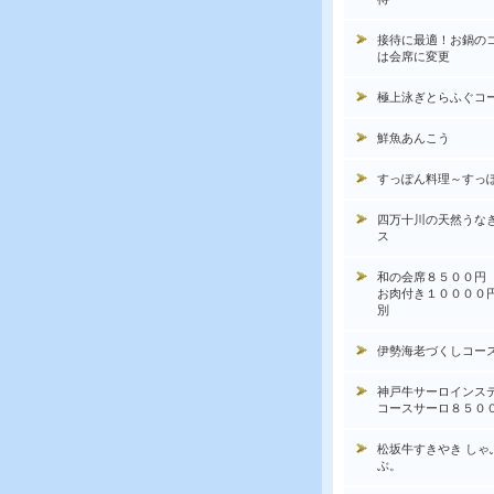
接待に最適！お鍋の
は会席に変更
極上泳ぎとらふぐコ
鮮魚あんこう
すっぽん料理～すっ
四万十川の天然うな
ス
和の会席８５００円
お肉付き１００００
別
伊勢海老づくしコー
神戸牛サーロインス
コースサーロ８５０
松坂牛すきやき しゃ
ぶ。