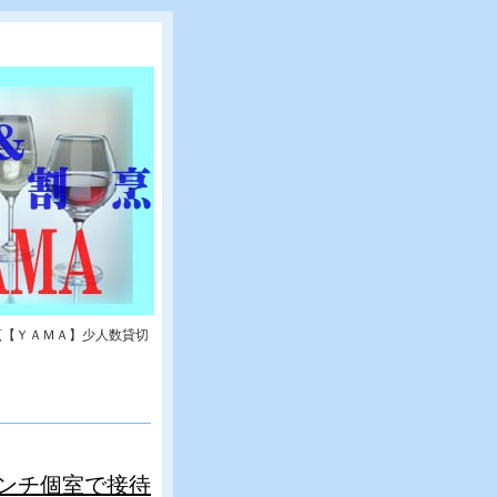
烹【ＹＡＭＡ】少人数貸切
ンチ個室で接待