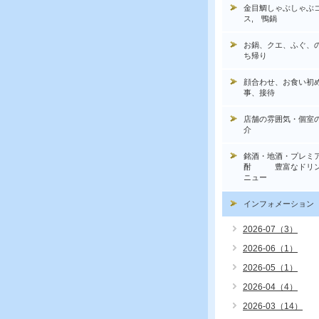
金目鯛しゃぶしゃぶ
ス, 鴨鍋
お鍋、クエ、ふぐ、
ち帰り
顔合わせ、お食い初
事、接待
店舗の雰囲気・個室
介
銘酒・地酒・プレミ
酎 豊富なドリン
ニュー
インフォメーション
2026-07（3）
2026-06（1）
2026-05（1）
2026-04（4）
2026-03（14）