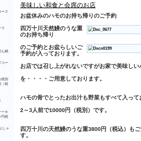
美味しい和食と会席のお店
コース
お盆休みのハモのお持ち帰りのご予約
四万十川天然鰻のうな重
ース
のお持ち帰り
のご予約とお盆らしいご
ぽん鍋
予約が入っております。
ぎコー
お店では召し上がれないですがお家で美味しい
を・・・・ご用意しております。
（税別
円（税
ハモの骨でとったお出汁も野菜もすべて入って
ス
2～3人前で10000円（税別）です。
テーキ
０円税
四万十川の天然鰻のうな重3800円（税込）も
ぶしゃ
す。