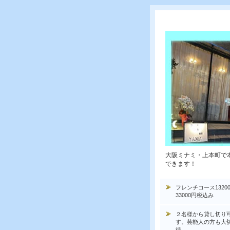
大阪ミナミ・上本町で
できます！
フレンチコース1320
33000円税込み
２名様から貸し切り
す。芸能人の方も大
待