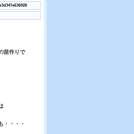
の苗作りで
は
も・・・・