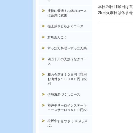
本日24日月曜日は
接待に最適！お鍋のコース
25日火曜日は休ま
は会席に変更
極上泳ぎとらふぐコース
鮮魚あんこう
すっぽん料理～すっぽん鍋
四万十川の天然うなぎコー
ス
和の会席８５００円（税別
お肉付き１００００円（税
別
伊勢海老づくしコース
神戸牛サーロインステーキ
コースサーロ８５００円税
松坂牛すきやき しゃぶしゃ
ぶ。