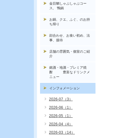
金目鯛しゃぶしゃぶコー
ス, 鴨鍋
お鍋、クエ、ふぐ、のお持
ち帰り
顔合わせ、お食い初め、法
事、接待
店舗の雰囲気・個室のご紹
介
銘酒・地酒・プレミア焼
酎 豊富なドリンクメ
ニュー
インフォメーション
2026-07（3）
2026-06（1）
2026-05（1）
2026-04（4）
2026-03（14）